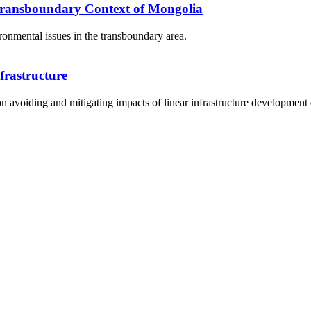
Transboundary Context of Mongolia
onmental issues in the transboundary area.
frastructure
 avoiding and mitigating impacts of linear infrastructure development 
5170, Чингэлтэй дүүрэг, Барилгачдын талбай-3, Засгийн газрын XII байр, бару