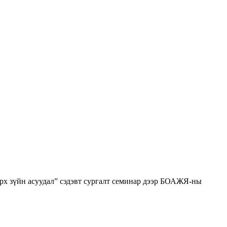
рх зүйн асуудал” сэдэвт сургалт семинар дээр БОАЖЯ-ны