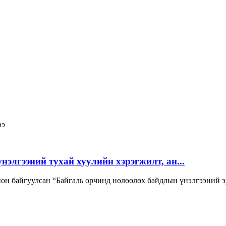
ээ
элгээний тухай хуулийн хэрэгжилт, ан...
он байгуулсан “Байгаль орчинд нөлөөлөх байдлын үнэлгээний э