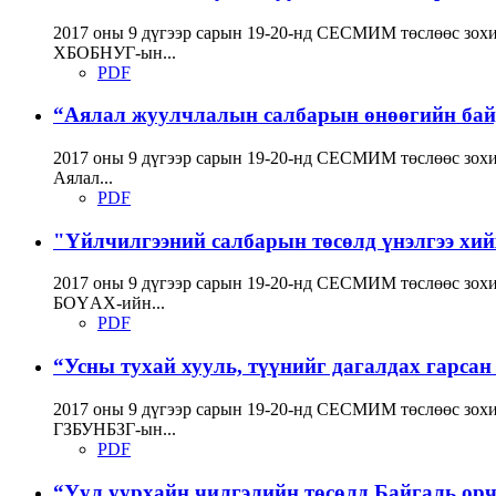
2017 оны 9 дүгээр сарын 19-20-нд СЕСМИМ төслөөс зохи
ХБОБНУГ-ын...
PDF
“Аялал жуулчлалын салбарын өнөөгийн байда
2017 оны 9 дүгээр сарын 19-20-нд СЕСМИМ төслөөс зохи
Аялал...
PDF
"Үйлчилгээний салбарын төсөлд үнэлгээ хийхэ
2017 оны 9 дүгээр сарын 19-20-нд СЕСМИМ төслөөс зохи
БОҮАХ-ийн...
PDF
“Усны тухай хууль, түүнийг дагалдах гарсан 
2017 оны 9 дүгээр сарын 19-20-нд СЕСМИМ төслөөс зохи
ГЗБУНБЗГ-ын...
PDF
“Уул уурхайн чилгэлийн төсөлд Байгаль орч