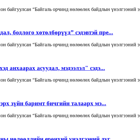
он байгуулсан “Байгаль орчинд нөлөөлөх байдлын үнэлгээний э
л, бодлого хөтөлбөрүүд” сэдэвтэй пре...
он байгуулсан “Байгаль орчинд нөлөөлөх байдлын үнэлгээний э
д анхаарах асуудал, мэдээлэл" сэдэ...
он байгуулсан “Байгаль орчинд нөлөөлөх байдлын үнэлгээний э
эрх зүйн баримт бичгийн талаарх мэ...
он байгуулсан “Байгаль орчинд нөлөөлөх байдлын үнэлгээний э
ны нөлөөллийн ерөнхий үнэлгээний дүг...