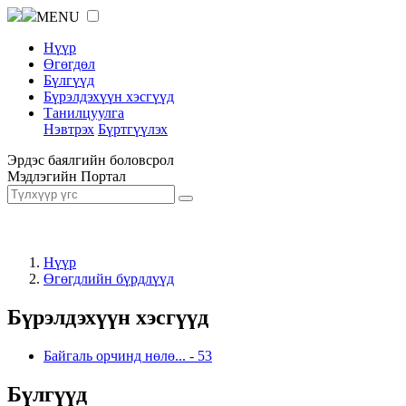
MENU
Нүүр
Өгөгдөл
Бүлгүүд
Бүрэлдэхүүн хэсгүүд
Танилцуулга
Нэвтрэх
Бүртгүүлэх
Эрдэс баялгийн боловсрол
Мэдлэгийн Портал
Нүүр
Өгөгдлийн бүрдлүүд
Бүрэлдэхүүн хэсгүүд
Байгаль орчинд нөлө...
-
53
Бүлгүүд