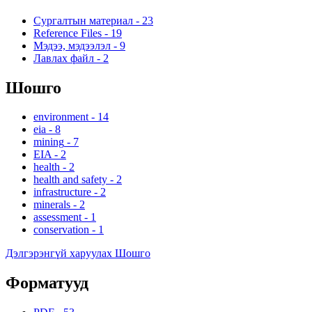
Сургалтын материал
-
23
Reference Files
-
19
Мэдээ, мэдээлэл
-
9
Лавлах файл
-
2
Шошго
environment
-
14
eia
-
8
mining
-
7
EIA
-
2
health
-
2
health and safety
-
2
infrastructure
-
2
minerals
-
2
assessment
-
1
conservation
-
1
Дэлгэрэнгүй харуулах Шошго
Форматууд