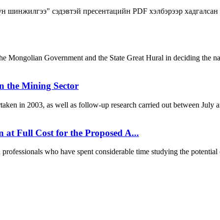
н шинжилгээ" сэдэвтэй пресентацийн PDF хэлбэрээр хадгалсан 
the Mongolian Government and the State Great Hural in deciding the nat
n the Mining Sector
taken in 2003, as well as follow-up research carried out between July 
at Full Cost for the Proposed A...
d professionals who have spent considerable time studying the potential e