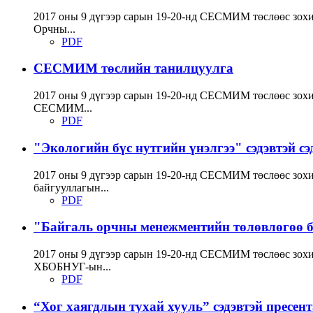
2017 оны 9 дүгээр сарын 19-20-нд СЕСМИМ төслөөс зохи
Орчны...
PDF
СЕСМИМ төслийн танилцуулга
2017 оны 9 дүгээр сарын 19-20-нд СЕСМИМ төслөөс зохио
СЕСМИМ...
PDF
"Экологийн бүс нутгийн үнэлгээ" сэдэвтэй сэ
2017 оны 9 дүгээр сарын 19-20-нд СЕСМИМ төслөөс зохио
байгууллагын...
PDF
"Байгаль орчны менежментийн төлөвлөгөө бо
2017 оны 9 дүгээр сарын 19-20-нд СЕСМИМ төслөөс зохи
ХБОБНУГ-ын...
PDF
“Хог хаягдлын тухай хууль” сэдэвтэй пресен