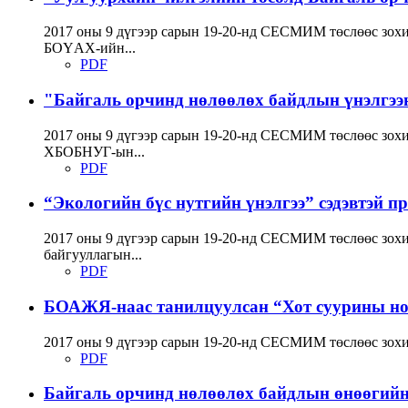
2017 оны 9 дүгээр сарын 19-20-нд СЕСМИМ төслөөс зохи
БОҮАХ-ийн...
PDF
"Байгаль орчинд нөлөөлөх байдлын үнэлгээн
2017 оны 9 дүгээр сарын 19-20-нд СЕСМИМ төслөөс зохи
ХБОБНУГ-ын...
PDF
“Экологийн бүс нутгийн үнэлгээ” сэдэвтэй п
2017 оны 9 дүгээр сарын 19-20-нд СЕСМИМ төслөөс зохио
байгууллагын...
PDF
БОАЖЯ-наас танилцуулсан “Хот суурины ного
2017 оны 9 дүгээр сарын 19-20-нд СЕСМИМ төслөөс зохио
PDF
Байгаль орчинд нөлөөлөх байдлын өнөөгий