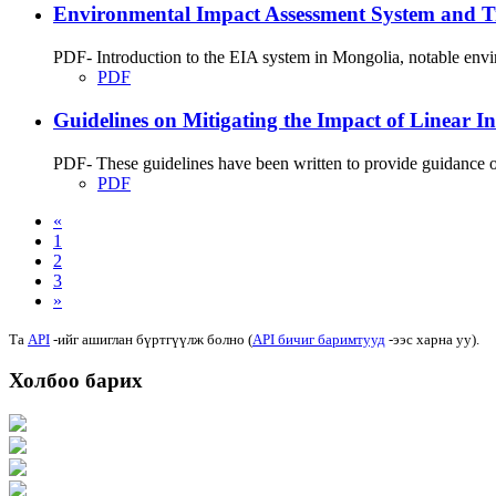
Environmental Impact Assessment System and 
PDF- Introduction to the EIA system in Mongolia, notable envir
PDF
Guidelines on Mitigating the Impact of Linear In
PDF- These guidelines have been written to provide guidance on
PDF
«
1
2
3
»
Та
API
-ийг ашиглан бүртгүүлж болно (
API бичиг баримтууд
-ээс харна уу).
Холбоо барих
Хаяг: Ашигт малтмал, газрын тосны газар, Монгол Улс, Улаанбаатар хот 1
Факс: 976-11-310370
Вэб админ: 976-51-263915
Цахим шуудан: info@mrpam.gov.mn