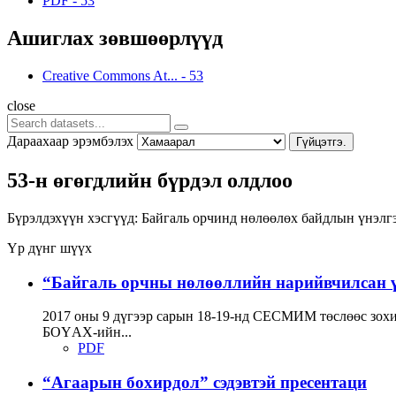
PDF
-
53
Ашиглах зөвшөөрлүүд
Creative Commons At...
-
53
close
Дараахаар эрэмбэлэх
Гүйцэтгэ.
53-н өгөгдлийн бүрдэл олдлоо
Бүрэлдэхүүн хэсгүүд:
Байгаль орчинд нөлөөлөх байдлын үнэлг
Үр дүнг шүүх
“Байгаль орчны нөлөөллийн нарийвчилсан үн
2017 оны 9 дүгээр сарын 18-19-нд СЕСМИМ төслөөс зохи
БОҮАХ-ийн...
PDF
“Агаарын бохирдол” сэдэвтэй пресентаци