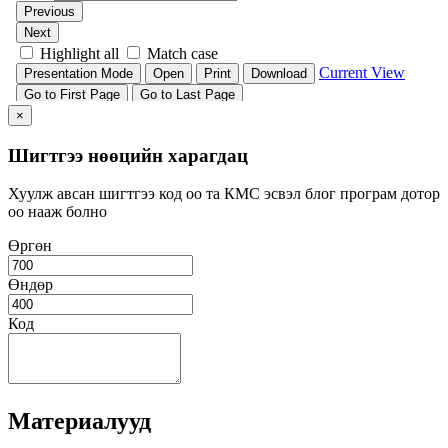
×
Шигтгээ нөөцийн харагдац
Хуулж авсан шигтгээ код оо та КМС эсвэл блог програм дотор
оо нааж болно
Өргөн
Өндөр
Код
Материалууд