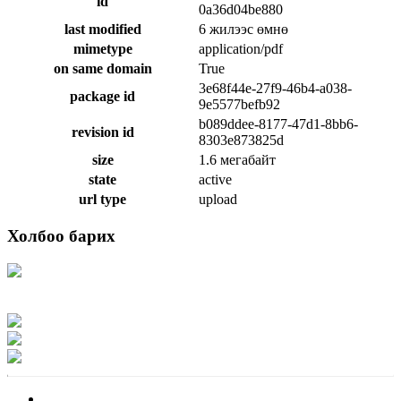
id
0a36d04be880
last modified
6 жилээс өмнө
mimetype
application/pdf
on same domain
True
3e68f44e-27f9-46b4-a038-
package id
9e5577befb92
b089ddee-8177-47d1-8bb6-
revision id
8303e873825d
size
1.6 мегабайт
state
active
url type
upload
Холбоо барих
Хаяг: Ашигт малтмал, газрын тосны газар, Монгол Улс, Улаанбаатар хот
15170, Чингэлтэй дүүрэг, Барилгачдын талбай-3, Засгийн газрын XII байр,
баруун жигүүр
Факс: 976-11-310370
Вэб админ: 976-51-263915
Цахим шуудан: info@mrpam.gov.mn