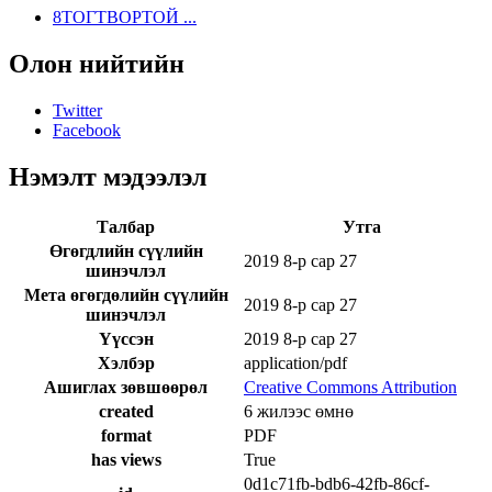
8ТОГТВОРТОЙ ...
Олон нийтийн
Twitter
Facebook
Нэмэлт мэдээлэл
Талбар
Утга
Өгөгдлийн сүүлийн
2019 8-р сар 27
шинэчлэл
Мета өгөгдөлийн сүүлийн
2019 8-р сар 27
шинэчлэл
Үүссэн
2019 8-р сар 27
Хэлбэр
application/pdf
Ашиглах зөвшөөрөл
Creative Commons Attribution
created
6 жилээс өмнө
format
PDF
has views
True
0d1c71fb-bdb6-42fb-86cf-