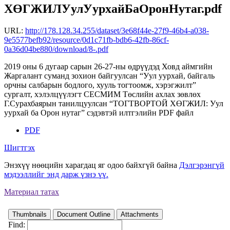
ХӨГЖИЛУулУурхайБаОронНутаг.pdf
URL:
http://178.128.34.255/dataset/3e68f44e-27f9-46b4-a038-
9e5577befb92/resource/0d1c71fb-bdb6-42fb-86cf-
0a36d04be880/download/8-.pdf
2019 оны 6 дугаар сарын 26-27-ны өдрүүдэд Ховд аймгийн
Жаргалант суманд зохион байгуулсан “Уул уурхай, байгаль
орчны салбарын бодлого, хууль тогтоомж, хэрэгжилт”
сургалт, хэлэлцүүлэгт СЕСМИМ Төслийн ахлах зөвлөх
Г.Сурахбаярын танилцуулсан “ТОГТВОРТОЙ ХӨГЖИЛ: Уул
уурхай ба Орон нутаг” сэдэвтэй илтгэлийн PDF файл
PDF
Шигтгэх
Энэхүү нөөцийн харагдац яг одоо байхгүй байна
Дэлгэрэнгүй
мэдээллийг энд дарж үзнэ үү.
Материал татах