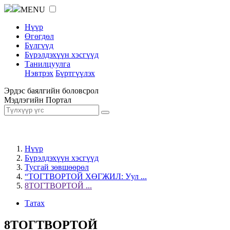
MENU
Нүүр
Өгөгдөл
Бүлгүүд
Бүрэлдэхүүн хэсгүүд
Танилцуулга
Нэвтрэх
Бүртгүүлэх
Эрдэс баялгийн боловсрол
Мэдлэгийн Портал
Нүүр
Бүрэлдэхүүн хэсгүүд
Тусгай зөвшөөрөл
“ТОГТВОРТОЙ ХӨГЖИЛ: Уул ...
8ТОГТВОРТОЙ ...
Татах
8ТОГТВОРТОЙ