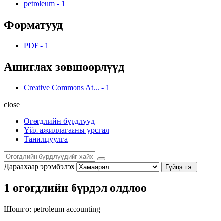
petroleum
-
1
Форматууд
PDF
-
1
Ашиглах зөвшөөрлүүд
Creative Commons At...
-
1
close
Өгөгдлийн бүрдлүүд
Үйл ажиллагааны урсгал
Танилцуулга
Дараахаар эрэмбэлэх
Гүйцэтгэ.
1 өгөгдлийн бүрдэл олдлоо
Шошго:
petroleum
accounting