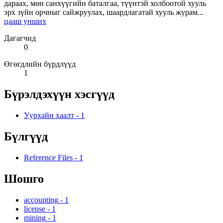
дараах, мөн санхүүгийн баталгаа, түүнтэй холбоотой хууль
эрх зүйн орчныг сайжруулах, шаардлагатай хууль журам...
цааш унших
Дагагчид
0
Өгөгдлийн бүрдлүүд
1
Бүрэлдэхүүн хэсгүүд
Уурхайн хаалт
-
1
Бүлгүүд
Reference Files
-
1
Шошго
accounting
-
1
license
-
1
mining
-
1