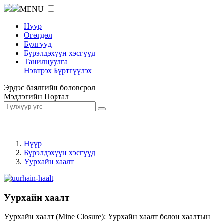
MENU
Нүүр
Өгөгдөл
Бүлгүүд
Бүрэлдэхүүн хэсгүүд
Танилцуулга
Нэвтрэх
Бүртгүүлэх
Эрдэс баялгийн боловсрол
Мэдлэгийн Портал
Нүүр
Бүрэлдэхүүн хэсгүүд
Уурхайн хаалт
Уурхайн хаалт
Уурхайн хаалт (Mine Closure): Уурхайн хаалт болон хаалтын