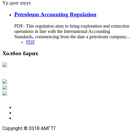
Үр дүнг шүүх
Petroleum Accounting Regulation
PDF- This regulation aims to bring exploration and extraction
operations in line with the International Accounting
Standards, commencing from the date a petroleum company...
PDF
Холбоо барих
Хаяг: Ашигт малтмал, газрын тосны газар, Монгол Улс, Улаанбаатар хот
15170, Чингэлтэй дүүрэг, Барилгачдын талбай-3, Засгийн газрын XII байр,
баруун жигүүр
Факс: 976-11-310370
Вэб админ: 976-51-263915
Цахим шуудан: info@mrpam.gov.mn
Copyright © 2018 АМГТГ