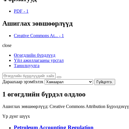
PDF
-
1
Ашиглах зөвшөөрлүүд
Creative Commons At...
-
1
close
Өгөгдлийн бүрдлүүд
Үйл ажиллагааны урсгал
Танилцуулга
Дараахаар эрэмбэлэх
Гүйцэтгэ.
1 өгөгдлийн бүрдэл олдлоо
Ашиглах зөвшөөрлүүд:
Creative Commons Attribution
Бүрэлдэхүү
Үр дүнг шүүх
Petroleum Accounting Regulation