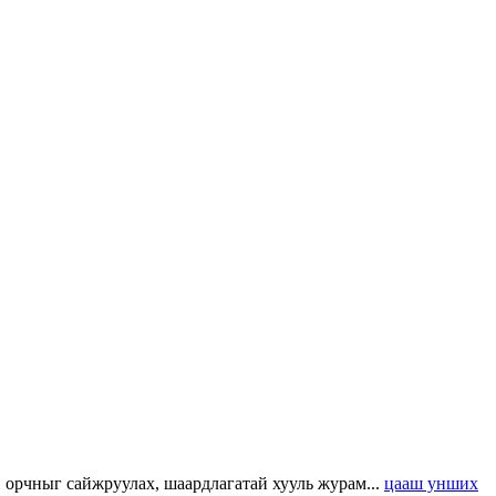
н орчныг сайжруулах, шаардлагатай хууль журам...
цааш унших