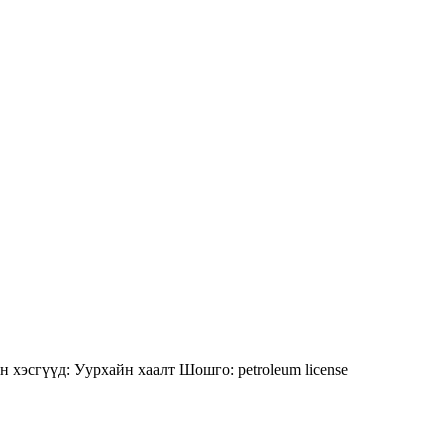
н хэсгүүд:
Уурхайн хаалт
Шошго:
petroleum
license