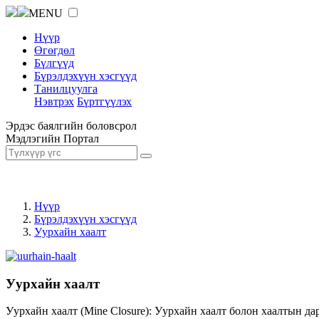
MENU
Нүүр
Өгөгдөл
Бүлгүүд
Бүрэлдэхүүн хэсгүүд
Танилцуулга
Нэвтрэх
Бүртгүүлэх
Эрдэс баялгийн боловсрол
Мэдлэгийн Портал
Нүүр
Бүрэлдэхүүн хэсгүүд
Уурхайн хаалт
Уурхайн хаалт
Уурхайн хаалт (Mine Closure): Уурхайн хаалт болон хаалтын да