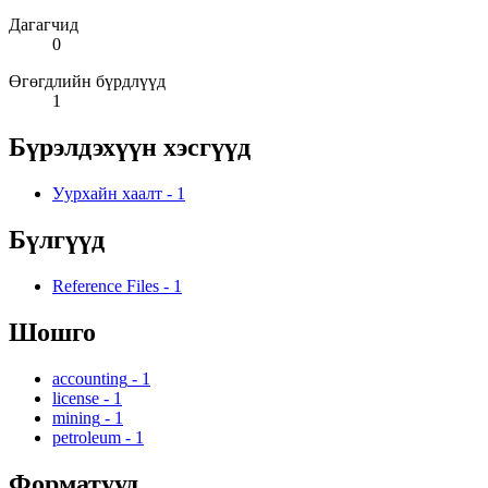
Дагагчид
0
Өгөгдлийн бүрдлүүд
1
Бүрэлдэхүүн хэсгүүд
Уурхайн хаалт
-
1
Бүлгүүд
Reference Files
-
1
Шошго
accounting
-
1
license
-
1
mining
-
1
petroleum
-
1
Форматууд