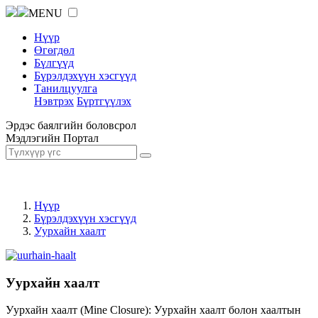
MENU
Нүүр
Өгөгдөл
Бүлгүүд
Бүрэлдэхүүн хэсгүүд
Танилцуулга
Нэвтрэх
Бүртгүүлэх
Эрдэс баялгийн боловсрол
Мэдлэгийн Портал
Нүүр
Бүрэлдэхүүн хэсгүүд
Уурхайн хаалт
Уурхайн хаалт
Уурхайн хаалт (Mine Closure): Уурхайн хаалт болон хаалтын