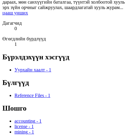
дараах, мөн санхүүгийн баталгаа, түүнтэй холбоотой хууль
эрх зүйн орчныг сайжруулах, шаардлагатай хууль журам...
цааш унших
Дагагчид
0
Өгөгдлийн бүрдлүүд
1
Бүрэлдэхүүн хэсгүүд
Уурхайн хаалт
-
1
Бүлгүүд
Reference Files
-
1
Шошго
accounting
-
1
license
-
1
mining
-
1