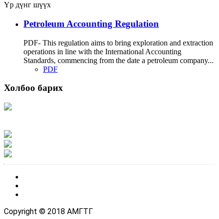
Үр дүнг шүүх
Petroleum Accounting Regulation
PDF- This regulation aims to bring exploration and extraction
operations in line with the International Accounting
Standards, commencing from the date a petroleum company...
PDF
Холбоо барих
Хаяг: Ашигт малтмал, газрын тосны газар, Монгол Улс, Улаанбаатар хот
15170, Чингэлтэй дүүрэг, Барилгачдын талбай-3, Засгийн газрын XII байр,
баруун жигүүр
Факс: 976-11-310370
Вэб админ: 976-51-263915
Цахим шуудан: info@mrpam.gov.mn
Copyright © 2018 АМГТГ