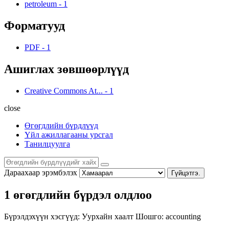
petroleum
-
1
Форматууд
PDF
-
1
Ашиглах зөвшөөрлүүд
Creative Commons At...
-
1
close
Өгөгдлийн бүрдлүүд
Үйл ажиллагааны урсгал
Танилцуулга
Дараахаар эрэмбэлэх
Гүйцэтгэ.
1 өгөгдлийн бүрдэл олдлоо
Бүрэлдэхүүн хэсгүүд:
Уурхайн хаалт
Шошго:
accounting