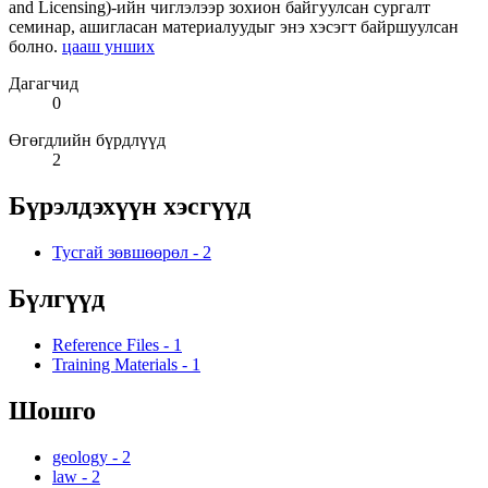
and Licensing)-ийн чиглэлээр зохион байгуулсан сургалт
семинар, ашигласан материалуудыг энэ хэсэгт байршуулсан
болно.
цааш унших
Дагагчид
0
Өгөгдлийн бүрдлүүд
2
Бүрэлдэхүүн хэсгүүд
Тусгай зөвшөөрөл
-
2
Бүлгүүд
Reference Files
-
1
Training Materials
-
1
Шошго
geology
-
2
law
-
2