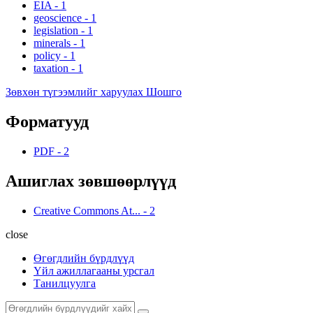
EIA
-
1
geoscience
-
1
legislation
-
1
minerals
-
1
policy
-
1
taxation
-
1
Зөвхөн түгээмлийг харуулах Шошго
Форматууд
PDF
-
2
Ашиглах зөвшөөрлүүд
Creative Commons At...
-
2
close
Өгөгдлийн бүрдлүүд
Үйл ажиллагааны урсгал
Танилцуулга