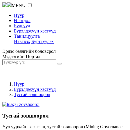
MENU
Нүүр
Өгөгдөл
Бүлгүүд
Бүрэлдэхүүн хэсгүүд
Танилцуулга
Нэвтрэх
Бүртгүүлэх
Эрдэс баялгийн боловсрол
Мэдлэгийн Портал
Нүүр
Бүрэлдэхүүн хэсгүүд
Тусгай зөвшөөрөл
Тусгай зөвшөөрөл
Уул уурхайн засаглал, тусгай зөвшөөрөл (Mining Governance