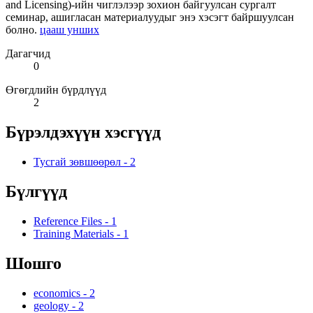
and Licensing)-ийн чиглэлээр зохион байгуулсан сургалт
семинар, ашигласан материалуудыг энэ хэсэгт байршуулсан
болно.
цааш унших
Дагагчид
0
Өгөгдлийн бүрдлүүд
2
Бүрэлдэхүүн хэсгүүд
Тусгай зөвшөөрөл
-
2
Бүлгүүд
Reference Files
-
1
Training Materials
-
1
Шошго
economics
-
2
geology
-
2