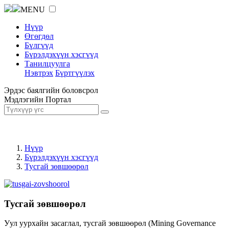
MENU
Нүүр
Өгөгдөл
Бүлгүүд
Бүрэлдэхүүн хэсгүүд
Танилцуулга
Нэвтрэх
Бүртгүүлэх
Эрдэс баялгийн боловсрол
Мэдлэгийн Портал
Нүүр
Бүрэлдэхүүн хэсгүүд
Тусгай зөвшөөрөл
Тусгай зөвшөөрөл
Уул уурхайн засаглал, тусгай зөвшөөрөл (Mining Governance