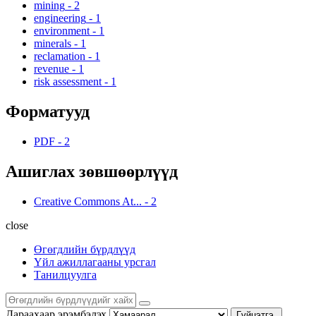
mining
-
2
engineering
-
1
environment
-
1
minerals
-
1
reclamation
-
1
revenue
-
1
risk assessment
-
1
Форматууд
PDF
-
2
Ашиглах зөвшөөрлүүд
Creative Commons At...
-
2
close
Өгөгдлийн бүрдлүүд
Үйл ажиллагааны урсгал
Танилцуулга
Дараахаар эрэмбэлэх
Гүйцэтгэ.