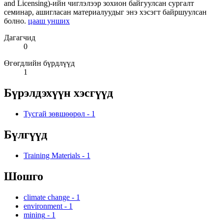
and Licensing)-ийн чиглэлээр зохион байгуулсан сургалт
семинар, ашигласан материалуудыг энэ хэсэгт байршуулсан
болно.
цааш унших
Дагагчид
0
Өгөгдлийн бүрдлүүд
1
Бүрэлдэхүүн хэсгүүд
Тусгай зөвшөөрөл
-
1
Бүлгүүд
Training Materials
-
1
Шошго
climate change
-
1
environment
-
1
mining
-
1