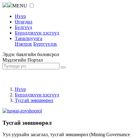
MENU
Нүүр
Өгөгдөл
Бүлгүүд
Бүрэлдэхүүн хэсгүүд
Танилцуулга
Нэвтрэх
Бүртгүүлэх
Эрдэс баялгийн боловсрол
Мэдлэгийн Портал
Нүүр
Бүрэлдэхүүн хэсгүүд
Тусгай зөвшөөрөл
Тусгай зөвшөөрөл
Уул уурхайн засаглал, тусгай зөвшөөрөл (Mining Governance