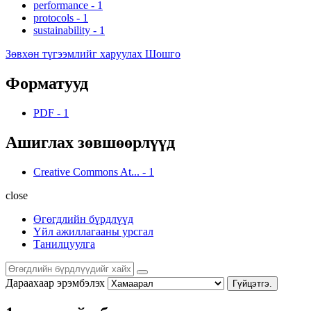
performance
-
1
protocols
-
1
sustainability
-
1
Зөвхөн түгээмлийг харуулах Шошго
Форматууд
PDF
-
1
Ашиглах зөвшөөрлүүд
Creative Commons At...
-
1
close
Өгөгдлийн бүрдлүүд
Үйл ажиллагааны урсгал
Танилцуулга
Дараахаар эрэмбэлэх
Гүйцэтгэ.