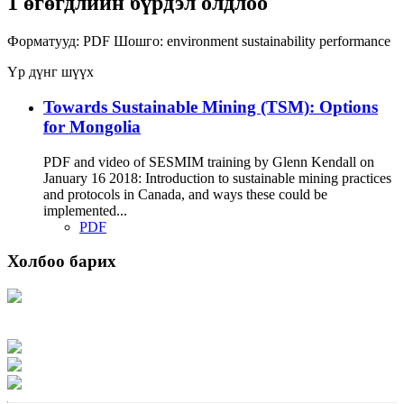
1 өгөгдлийн бүрдэл олдлоо
Форматууд:
PDF
Шошго:
environment
sustainability
performance
Үр дүнг шүүх
Towards Sustainable Mining (TSM): Options
for Mongolia
PDF and video of SESMIM training by Glenn Kendall on
January 16 2018: Introduction to sustainable mining practices
and protocols in Canada, and ways these could be
implemented...
PDF
Холбоо барих
Хаяг: Ашигт малтмал, газрын тосны газар, Монгол Улс, Улаанбаатар хот
15170, Чингэлтэй дүүрэг, Барилгачдын талбай-3, Засгийн газрын XII байр,
баруун жигүүр
Факс: 976-11-310370
Вэб админ: 976-51-263915
Цахим шуудан: info@mrpam.gov.mn