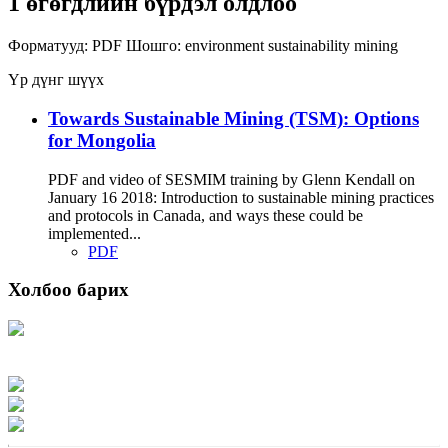
1 өгөгдлийн бүрдэл олдлоо
Форматууд:
PDF
Шошго:
environment
sustainability
mining
Үр дүнг шүүх
Towards Sustainable Mining (TSM): Options
for Mongolia
PDF and video of SESMIM training by Glenn Kendall on
January 16 2018: Introduction to sustainable mining practices
and protocols in Canada, and ways these could be
implemented...
PDF
Холбоо барих
Хаяг: Ашигт малтмал, газрын тосны газар, Монгол Улс, Улаанбаатар хот
15170, Чингэлтэй дүүрэг, Барилгачдын талбай-3, Засгийн газрын XII байр,
баруун жигүүр
Факс: 976-11-310370
Вэб админ: 976-51-263915
Цахим шуудан: info@mrpam.gov.mn