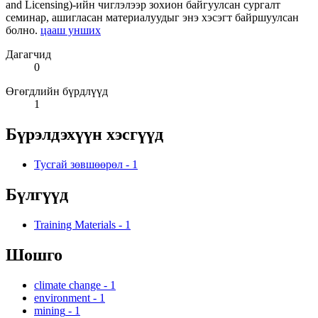
and Licensing)-ийн чиглэлээр зохион байгуулсан сургалт
семинар, ашигласан материалуудыг энэ хэсэгт байршуулсан
болно.
цааш унших
Дагагчид
0
Өгөгдлийн бүрдлүүд
1
Бүрэлдэхүүн хэсгүүд
Тусгай зөвшөөрөл
-
1
Бүлгүүд
Training Materials
-
1
Шошго
climate change
-
1
environment
-
1
mining
-
1