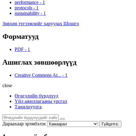
performance
-
1
protocols
-
1
sustainability
-
1
Зөвхөн түгээмлийг харуулах Шошго
Форматууд
PDF
-
1
Ашиглах зөвшөөрлүүд
Creative Commons At...
-
1
close
Өгөгдлийн бүрдлүүд
Үйл ажиллагааны урсгал
Танилцуулга
Дараахаар эрэмбэлэх
Гүйцэтгэ.