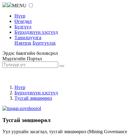
MENU
Нүүр
Өгөгдөл
Бүлгүүд
Бүрэлдэхүүн хэсгүүд
Танилцуулга
Нэвтрэх
Бүртгүүлэх
Эрдэс баялгийн боловсрол
Мэдлэгийн Портал
Нүүр
Бүрэлдэхүүн хэсгүүд
Тусгай зөвшөөрөл
Тусгай зөвшөөрөл
Уул уурхайн засаглал, тусгай зөвшөөрөл (Mining Governance