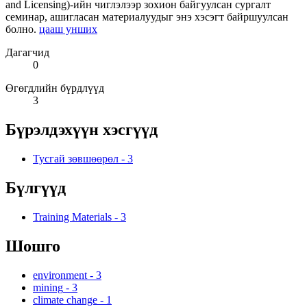
and Licensing)-ийн чиглэлээр зохион байгуулсан сургалт
семинар, ашигласан материалуудыг энэ хэсэгт байршуулсан
болно.
цааш унших
Дагагчид
0
Өгөгдлийн бүрдлүүд
3
Бүрэлдэхүүн хэсгүүд
Тусгай зөвшөөрөл
-
3
Бүлгүүд
Training Materials
-
3
Шошго
environment
-
3
mining
-
3
climate change
-
1