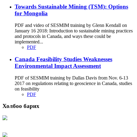
Towards Sustainable Mining (TSM): Options
for Mongolia
PDF and video of SESMIM training by Glenn Kendall on
January 16 2018: Introduction to sustainable mining practices
and protocols in Canada, and ways these could be
implemented...
PDF
Canada Feasibility Studies Weaknesses
Environmental Impact Assessment
PDF of SESMIM training by Dallas Davis from Nov. 6-13
2017 on regulations relating to geoscience in Canada, studies
on feasibility
PDF
Холбоо барих
Хаяг: Ашигт малтмал, газрын тосны газар, Монгол Улс, Улаанбаатар хот
15170, Чингэлтэй дүүрэг, Барилгачдын талбай-3, Засгийн газрын XII байр,
баруун жигүүр
Факс: 976-11-310370