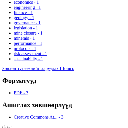
economics
-
1
engineering
-
1
finance
-
1
geology
-
1
governance
-
1
legislation
-
1
mine closure
-
1
minerals
-
1
performance
-
1
protocols
-
1
risk assessment
-
1
sustainability
-
1
Зөвхөн түгээмлийг харуулах Шошго
Форматууд
PDF
-
3
Ашиглах зөвшөөрлүүд
Creative Commons At...
-
3
close