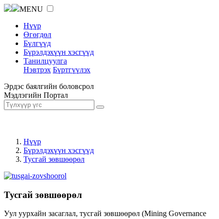
MENU
Нүүр
Өгөгдөл
Бүлгүүд
Бүрэлдэхүүн хэсгүүд
Танилцуулга
Нэвтрэх
Бүртгүүлэх
Эрдэс баялгийн боловсрол
Мэдлэгийн Портал
Нүүр
Бүрэлдэхүүн хэсгүүд
Тусгай зөвшөөрөл
Тусгай зөвшөөрөл
Уул уурхайн засаглал, тусгай зөвшөөрөл (Mining Governance