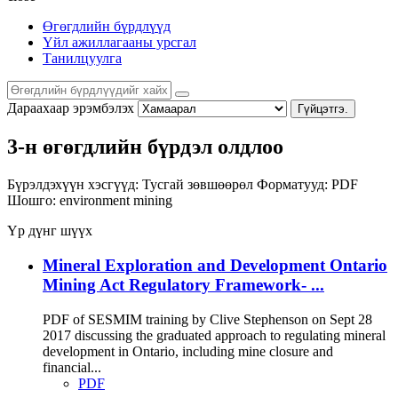
Өгөгдлийн бүрдлүүд
Үйл ажиллагааны урсгал
Танилцуулга
Дараахаар эрэмбэлэх
Гүйцэтгэ.
3-н өгөгдлийн бүрдэл олдлоо
Бүрэлдэхүүн хэсгүүд:
Тусгай зөвшөөрөл
Форматууд:
PDF
Шошго:
environment
mining
Үр дүнг шүүх
Mineral Exploration and Development Ontario
Mining Act Regulatory Framework- ...
PDF of SESMIM training by Clive Stephenson on Sept 28
2017 discussing the graduated approach to regulating mineral
development in Ontario, including mine closure and
financial...
PDF