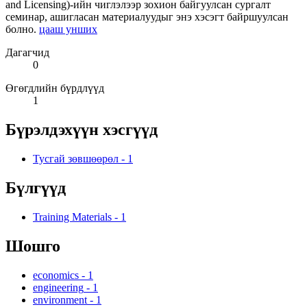
and Licensing)-ийн чиглэлээр зохион байгуулсан сургалт
семинар, ашигласан материалуудыг энэ хэсэгт байршуулсан
болно.
цааш унших
Дагагчид
0
Өгөгдлийн бүрдлүүд
1
Бүрэлдэхүүн хэсгүүд
Тусгай зөвшөөрөл
-
1
Бүлгүүд
Training Materials
-
1
Шошго
economics
-
1
engineering
-
1
environment
-
1