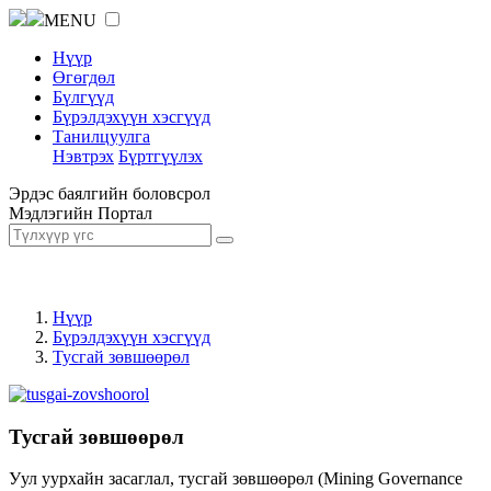
MENU
Нүүр
Өгөгдөл
Бүлгүүд
Бүрэлдэхүүн хэсгүүд
Танилцуулга
Нэвтрэх
Бүртгүүлэх
Эрдэс баялгийн боловсрол
Мэдлэгийн Портал
Нүүр
Бүрэлдэхүүн хэсгүүд
Тусгай зөвшөөрөл
Тусгай зөвшөөрөл
Уул уурхайн засаглал, тусгай зөвшөөрөл (Mining Governance