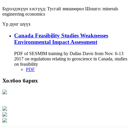
Бүрэлдэхүүн хэсгүүд:
Тусгай зөвшөөрөл
Шошго:
minerals
engineering
economics
Үр дүнг шүүх
Canada Feasibility Studies Weaknesses
Environmental Impact Assessment
PDF of SESMIM training by Dallas Davis from Nov. 6-13
2017 on regulations relating to geoscience in Canada, studies
on feasibility
PDF
Холбоо барих
Хаяг: Ашигт малтмал, газрын тосны газар, Монгол Улс, Улаанбаатар хот
15170, Чингэлтэй дүүрэг, Барилгачдын талбай-3, Засгийн газрын XII байр,
баруун жигүүр
Факс: 976-11-310370
Вэб админ: 976-51-263915
Цахим шуудан: info@mrpam.gov.mn