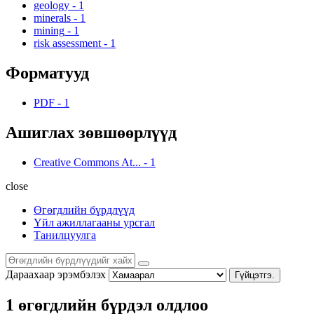
geology
-
1
minerals
-
1
mining
-
1
risk assessment
-
1
Форматууд
PDF
-
1
Ашиглах зөвшөөрлүүд
Creative Commons At...
-
1
close
Өгөгдлийн бүрдлүүд
Үйл ажиллагааны урсгал
Танилцуулга
Дараахаар эрэмбэлэх
Гүйцэтгэ.
1 өгөгдлийн бүрдэл олдлоо