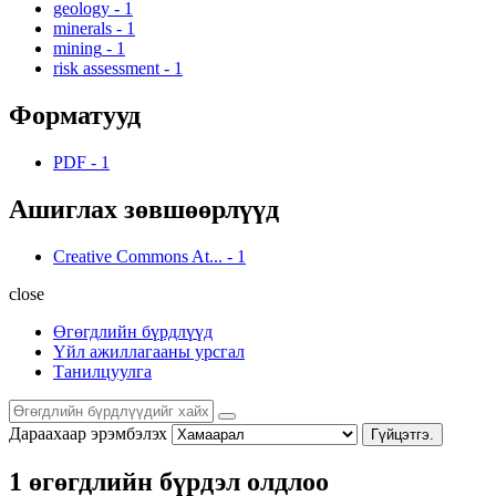
geology
-
1
minerals
-
1
mining
-
1
risk assessment
-
1
Форматууд
PDF
-
1
Ашиглах зөвшөөрлүүд
Creative Commons At...
-
1
close
Өгөгдлийн бүрдлүүд
Үйл ажиллагааны урсгал
Танилцуулга
Дараахаар эрэмбэлэх
Гүйцэтгэ.
1 өгөгдлийн бүрдэл олдлоо