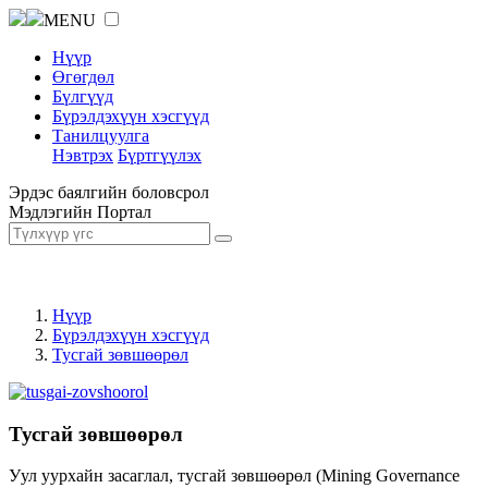
MENU
Нүүр
Өгөгдөл
Бүлгүүд
Бүрэлдэхүүн хэсгүүд
Танилцуулга
Нэвтрэх
Бүртгүүлэх
Эрдэс баялгийн боловсрол
Мэдлэгийн Портал
Нүүр
Бүрэлдэхүүн хэсгүүд
Тусгай зөвшөөрөл
Тусгай зөвшөөрөл
Уул уурхайн засаглал, тусгай зөвшөөрөл (Mining Governance