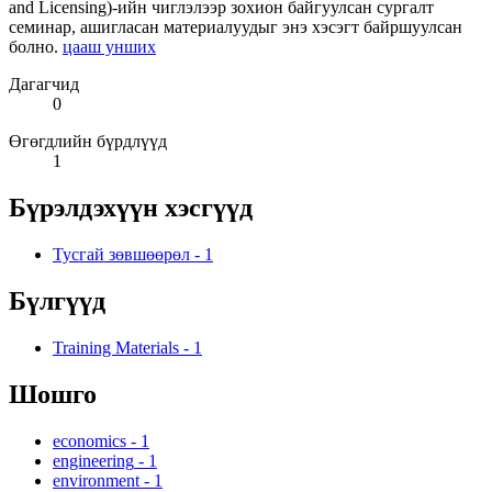
and Licensing)-ийн чиглэлээр зохион байгуулсан сургалт
семинар, ашигласан материалуудыг энэ хэсэгт байршуулсан
болно.
цааш унших
Дагагчид
0
Өгөгдлийн бүрдлүүд
1
Бүрэлдэхүүн хэсгүүд
Тусгай зөвшөөрөл
-
1
Бүлгүүд
Training Materials
-
1
Шошго
economics
-
1
engineering
-
1
environment
-
1