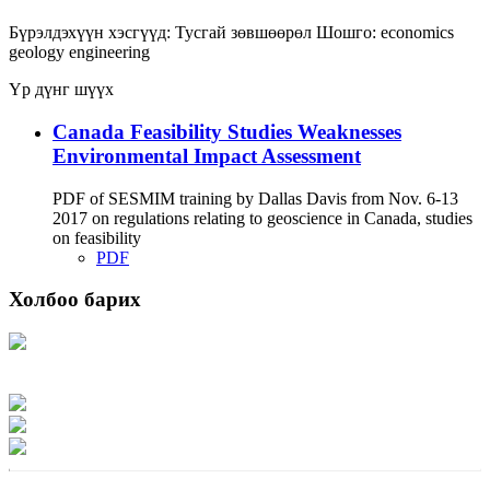
Бүрэлдэхүүн хэсгүүд:
Тусгай зөвшөөрөл
Шошго:
economics
geology
engineering
Үр дүнг шүүх
Canada Feasibility Studies Weaknesses
Environmental Impact Assessment
PDF of SESMIM training by Dallas Davis from Nov. 6-13
2017 on regulations relating to geoscience in Canada, studies
on feasibility
PDF
Холбоо барих
Хаяг: Ашигт малтмал, газрын тосны газар, Монгол Улс, Улаанбаатар хот
15170, Чингэлтэй дүүрэг, Барилгачдын талбай-3, Засгийн газрын XII байр,
баруун жигүүр
Факс: 976-11-310370
Вэб админ: 976-51-263915
Цахим шуудан: info@mrpam.gov.mn