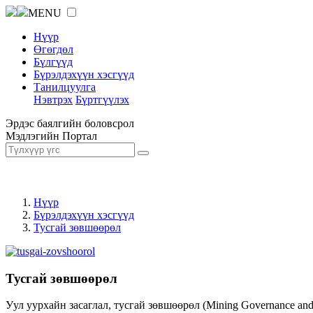
MENU
Нүүр
Өгөгдөл
Бүлгүүд
Бүрэлдэхүүн хэсгүүд
Танилцуулга
Нэвтрэх
Бүртгүүлэх
Эрдэс баялгийн боловсрол
Мэдлэгийн Портал
Нүүр
Бүрэлдэхүүн хэсгүүд
Тусгай зөвшөөрөл
Тусгай зөвшөөрөл
Уул уурхайн засаглал, тусгай зөвшөөрөл (Mining Governance an