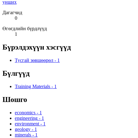
унших
Дагагчид
0
Өгөгдлийн бүрдлүүд
1
Бүрэлдэхүүн хэсгүүд
Тусгай зөвшөөрөл
-
1
Бүлгүүд
Training Materials
-
1
Шошго
economics
-
1
engineering
-
1
environment
-
1
geology
-
1
minerals
-
1