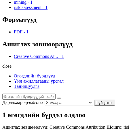
mining
-
1
risk assessment
-
1
Форматууд
PDF
-
1
Ашиглах зөвшөөрлүүд
Creative Commons At...
-
1
close
Өгөгдлийн бүрдлүүд
Үйл ажиллагааны урсгал
Танилцуулга
Дараахаар эрэмбэлэх
Гүйцэтгэ.
1 өгөгдлийн бүрдэл олдлоо
Ашиглах зөвшөөрлүүд:
Creative Commons Attribution
Шошго:
ri