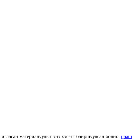
 ашигласан материалуудыг энэ хэсэгт байршуулсан болно.
цааш