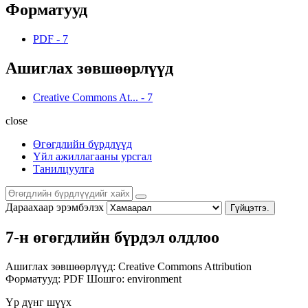
Форматууд
PDF
-
7
Ашиглах зөвшөөрлүүд
Creative Commons At...
-
7
close
Өгөгдлийн бүрдлүүд
Үйл ажиллагааны урсгал
Танилцуулга
Дараахаар эрэмбэлэх
Гүйцэтгэ.
7-н өгөгдлийн бүрдэл олдлоо
Ашиглах зөвшөөрлүүд:
Creative Commons Attribution
Форматууд:
PDF
Шошго:
environment
Үр дүнг шүүх