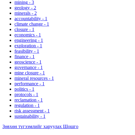
mining
-
3
geology
-
2
minerals
-
2
accountability
-
1
climate change
-
1
closure
-
1
economics
-
1
engineering
-
1
exploration
-
1
feasibility
-
1
finance
-
1
geoscience
-
1
governance
-
1
mine closure
-
1
mineral resources
-
1
performance
-
1
politics
-
1
protocols
-
1
reclamation
-
1
regulation
-
1
risk assessment
-
1
sustainability
-
1
Зөвхөн түгээмлийг харуулах Шошго