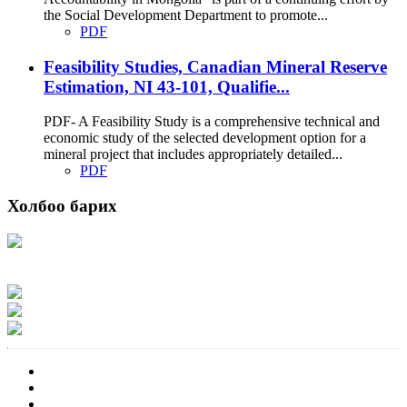
the Social Development Department to promote...
PDF
Feasibility Studies, Canadian Mineral Reserve
Estimation, NI 43-101, Qualifie...
PDF- A Feasibility Study is a comprehensive technical and
economic study of the selected development option for a
mineral project that includes appropriately detailed...
PDF
Холбоо барих
Хаяг: Ашигт малтмал, газрын тосны газар, Монгол Улс, Улаанбаатар хот
15170, Чингэлтэй дүүрэг, Барилгачдын талбай-3, Засгийн газрын XII байр,
баруун жигүүр
Факс: 976-11-310370
Вэб админ: 976-51-263915
Цахим шуудан: info@mrpam.gov.mn