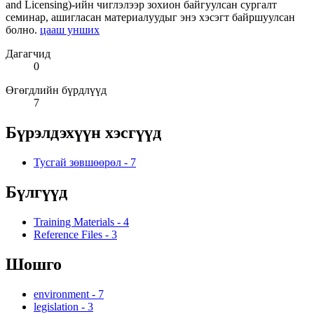
and Licensing)-ийн чиглэлээр зохион байгуулсан сургалт
семинар, ашигласан материалуудыг энэ хэсэгт байршуулсан
болно.
цааш унших
Дагагчид
0
Өгөгдлийн бүрдлүүд
7
Бүрэлдэхүүн хэсгүүд
Тусгай зөвшөөрөл
-
7
Бүлгүүд
Training Materials
-
4
Reference Files
-
3
Шошго
environment
-
7
legislation
-
3