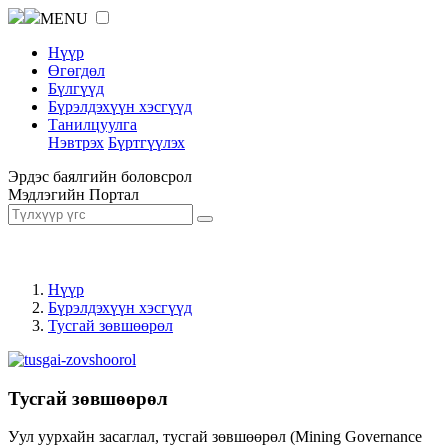
MENU
Нүүр
Өгөгдөл
Бүлгүүд
Бүрэлдэхүүн хэсгүүд
Танилцуулга
Нэвтрэх
Бүртгүүлэх
Эрдэс баялгийн боловсрол
Мэдлэгийн Портал
Нүүр
Бүрэлдэхүүн хэсгүүд
Тусгай зөвшөөрөл
Тусгай зөвшөөрөл
Уул уурхайн засаглал, тусгай зөвшөөрөл (Mining Governance