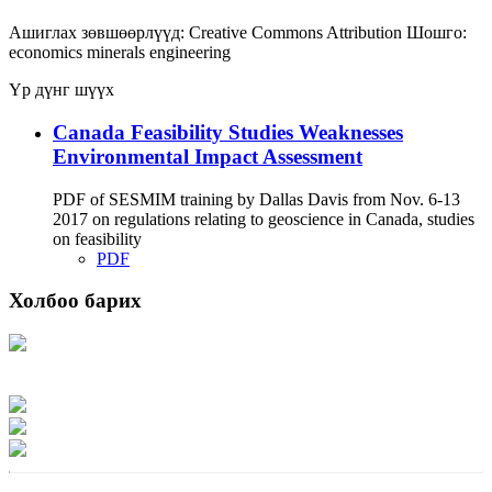
Ашиглах зөвшөөрлүүд:
Creative Commons Attribution
Шошго:
economics
minerals
engineering
Үр дүнг шүүх
Canada Feasibility Studies Weaknesses
Environmental Impact Assessment
PDF of SESMIM training by Dallas Davis from Nov. 6-13
2017 on regulations relating to geoscience in Canada, studies
on feasibility
PDF
Холбоо барих
Хаяг: Ашигт малтмал, газрын тосны газар, Монгол Улс, Улаанбаатар хот
15170, Чингэлтэй дүүрэг, Барилгачдын талбай-3, Засгийн газрын XII байр,
баруун жигүүр
Факс: 976-11-310370
Вэб админ: 976-51-263915
Цахим шуудан: info@mrpam.gov.mn