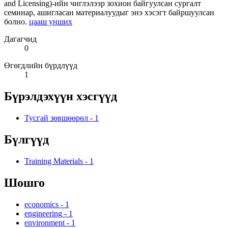
and Licensing)-ийн чиглэлээр зохион байгуулсан сургалт
семинар, ашигласан материалуудыг энэ хэсэгт байршуулсан
болно.
цааш унших
Дагагчид
0
Өгөгдлийн бүрдлүүд
1
Бүрэлдэхүүн хэсгүүд
Тусгай зөвшөөрөл
-
1
Бүлгүүд
Training Materials
-
1
Шошго
economics
-
1
engineering
-
1
environment
-
1