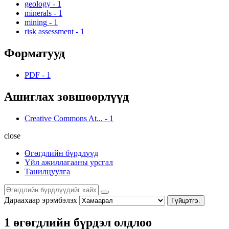
geology
-
1
minerals
-
1
mining
-
1
risk assessment
-
1
Форматууд
PDF
-
1
Ашиглах зөвшөөрлүүд
Creative Commons At...
-
1
close
Өгөгдлийн бүрдлүүд
Үйл ажиллагааны урсгал
Танилцуулга
Дараахаар эрэмбэлэх
Гүйцэтгэ.
1 өгөгдлийн бүрдэл олдлоо