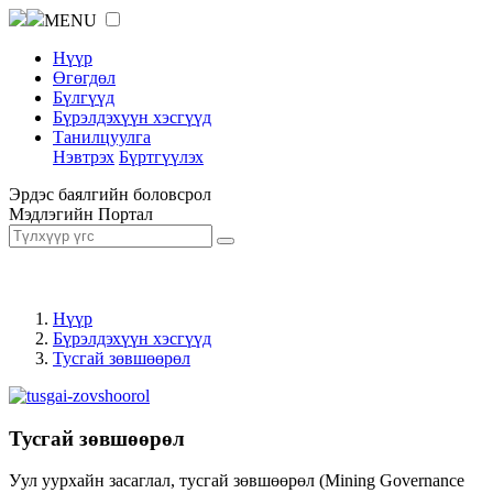
MENU
Нүүр
Өгөгдөл
Бүлгүүд
Бүрэлдэхүүн хэсгүүд
Танилцуулга
Нэвтрэх
Бүртгүүлэх
Эрдэс баялгийн боловсрол
Мэдлэгийн Портал
Нүүр
Бүрэлдэхүүн хэсгүүд
Тусгай зөвшөөрөл
Тусгай зөвшөөрөл
Уул уурхайн засаглал, тусгай зөвшөөрөл (Mining Governance