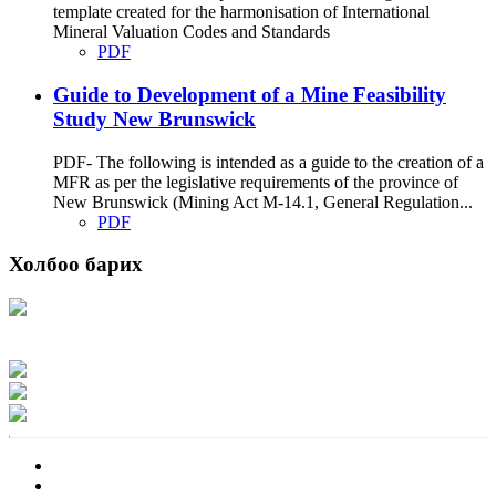
template created for the harmonisation of International
Mineral Valuation Codes and Standards
PDF
Guide to Development of a Mine Feasibility
Study New Brunswick
PDF- The following is intended as a guide to the creation of a
MFR as per the legislative requirements of the province of
New Brunswick (Mining Act M-14.1, General Regulation...
PDF
Холбоо барих
Хаяг: Ашигт малтмал, газрын тосны газар, Монгол Улс, Улаанбаатар хот
15170, Чингэлтэй дүүрэг, Барилгачдын талбай-3, Засгийн газрын XII байр,
баруун жигүүр
Факс: 976-11-310370
Вэб админ: 976-51-263915
Цахим шуудан: info@mrpam.gov.mn