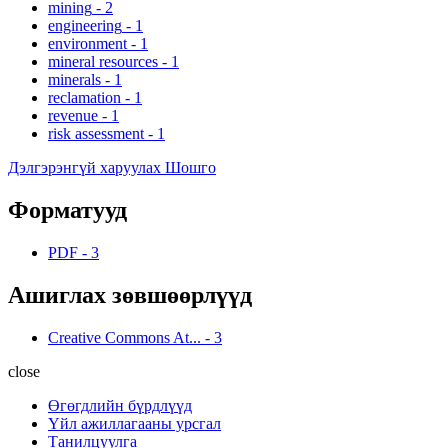
mining
-
2
engineering
-
1
environment
-
1
mineral resources
-
1
minerals
-
1
reclamation
-
1
revenue
-
1
risk assessment
-
1
Дэлгэрэнгүй харуулах Шошго
Форматууд
PDF
-
3
Ашиглах зөвшөөрлүүд
Creative Commons At...
-
3
close
Өгөгдлийн бүрдлүүд
Үйл ажиллагааны урсгал
Танилцуулга