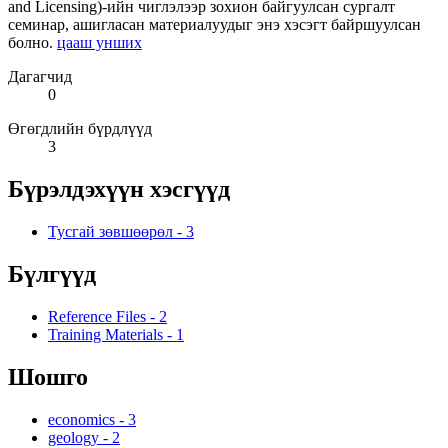
and Licensing)-ийн чиглэлээр зохион байгуулсан сургалт
семинар, ашигласан материалуудыг энэ хэсэгт байршуулсан
болно.
цааш унших
Дагагчид
0
Өгөгдлийн бүрдлүүд
3
Бүрэлдэхүүн хэсгүүд
Тусгай зөвшөөрөл
-
3
Бүлгүүд
Reference Files
-
2
Training Materials
-
1
Шошго
economics
-
3
geology
-
2