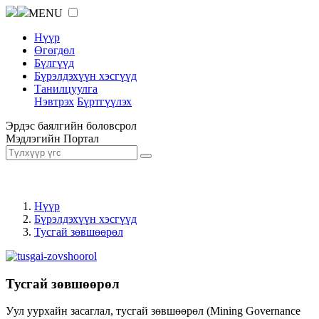
MENU
Нүүр
Өгөгдөл
Бүлгүүд
Бүрэлдэхүүн хэсгүүд
Танилцуулга
Нэвтрэх
Бүртгүүлэх
Эрдэс баялгийн боловсрол
Мэдлэгийн Портал
Нүүр
Бүрэлдэхүүн хэсгүүд
Тусгай зөвшөөрөл
Тусгай зөвшөөрөл
Уул уурхайн засаглал, тусгай зөвшөөрөл (Mining Governance