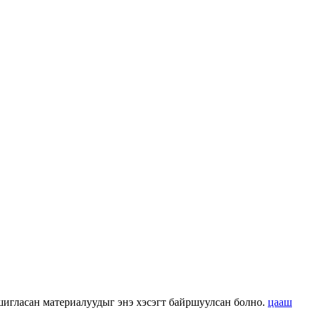
 ашигласан материалуудыг энэ хэсэгт байршуулсан болно.
цааш