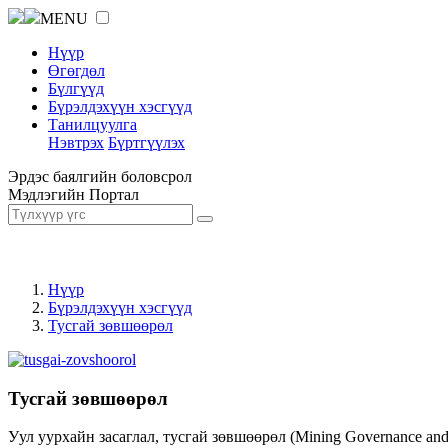
MENU
Нүүр
Өгөгдөл
Бүлгүүд
Бүрэлдэхүүн хэсгүүд
Танилцуулга
Нэвтрэх
Бүртгүүлэх
Эрдэс баялгийн боловсрол
Мэдлэгийн Портал
Нүүр
Бүрэлдэхүүн хэсгүүд
Тусгай зөвшөөрөл
Тусгай зөвшөөрөл
Уул уурхайн засаглал, тусгай зөвшөөрөл (Mining Governance an