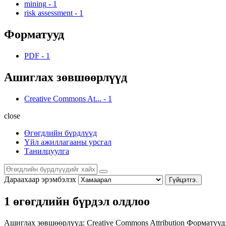
mining
-
1
risk assessment
-
1
Форматууд
PDF
-
1
Ашиглах зөвшөөрлүүд
Creative Commons At...
-
1
close
Өгөгдлийн бүрдлүүд
Үйл ажиллагааны урсгал
Танилцуулга
Дараахаар эрэмбэлэх
Гүйцэтгэ.
1 өгөгдлийн бүрдэл олдлоо
Ашиглах зөвшөөрлүүд:
Creative Commons Attribution
Форматууд