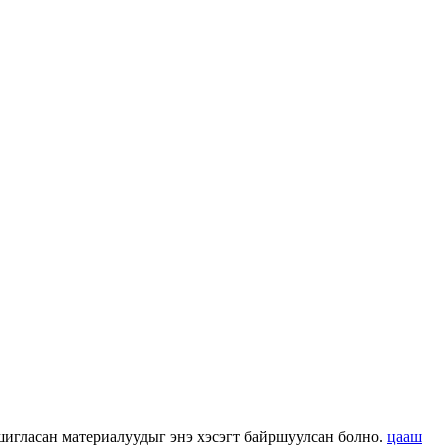
 ашигласан материалуудыг энэ хэсэгт байршуулсан болно.
цааш