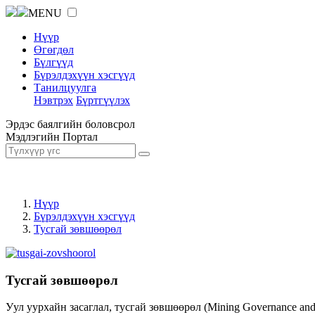
MENU
Нүүр
Өгөгдөл
Бүлгүүд
Бүрэлдэхүүн хэсгүүд
Танилцуулга
Нэвтрэх
Бүртгүүлэх
Эрдэс баялгийн боловсрол
Мэдлэгийн Портал
Нүүр
Бүрэлдэхүүн хэсгүүд
Тусгай зөвшөөрөл
Тусгай зөвшөөрөл
Уул уурхайн засаглал, тусгай зөвшөөрөл (Mining Governance an