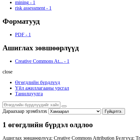
mining
-
1
risk assessment
-
1
Форматууд
PDF
-
1
Ашиглах зөвшөөрлүүд
Creative Commons At...
-
1
close
Өгөгдлийн бүрдлүүд
Үйл ажиллагааны урсгал
Танилцуулга
Дараахаар эрэмбэлэх
Гүйцэтгэ.
1 өгөгдлийн бүрдэл олдлоо
Ашиглах зөвшөөрлүүд:
Creative Commons Attribution
Бүлгүүд:
Tr