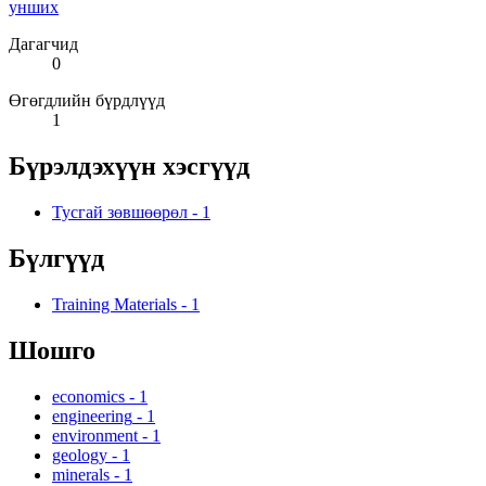
унших
Дагагчид
0
Өгөгдлийн бүрдлүүд
1
Бүрэлдэхүүн хэсгүүд
Тусгай зөвшөөрөл
-
1
Бүлгүүд
Training Materials
-
1
Шошго
economics
-
1
engineering
-
1
environment
-
1
geology
-
1
minerals
-
1