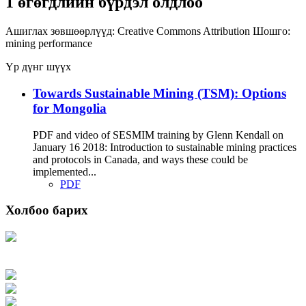
1 өгөгдлийн бүрдэл олдлоо
Ашиглах зөвшөөрлүүд:
Creative Commons Attribution
Шошго:
mining
performance
Үр дүнг шүүх
Towards Sustainable Mining (TSM): Options
for Mongolia
PDF and video of SESMIM training by Glenn Kendall on
January 16 2018: Introduction to sustainable mining practices
and protocols in Canada, and ways these could be
implemented...
PDF
Холбоо барих
Хаяг: Ашигт малтмал, газрын тосны газар, Монгол Улс, Улаанбаатар хот
15170, Чингэлтэй дүүрэг, Барилгачдын талбай-3, Засгийн газрын XII байр,
баруун жигүүр
Факс: 976-11-310370
Вэб админ: 976-51-263915
Цахим шуудан: info@mrpam.gov.mn