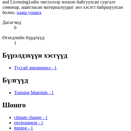
and Licensing)-ийн чиглэлээр зохион байгуулсан сургалт
семинар, ашигласан материалуудыг энэ хэсэгт байршуулсан
болно.
цааш унших
Дагагчид
0
Өгөгдлийн бүрдлүүд
1
Бүрэлдэхүүн хэсгүүд
Тусгай зөвшөөрөл
-
1
Бүлгүүд
Training Materials
-
1
Шошго
climate change
-
1
environment
-
1
mining
-
1