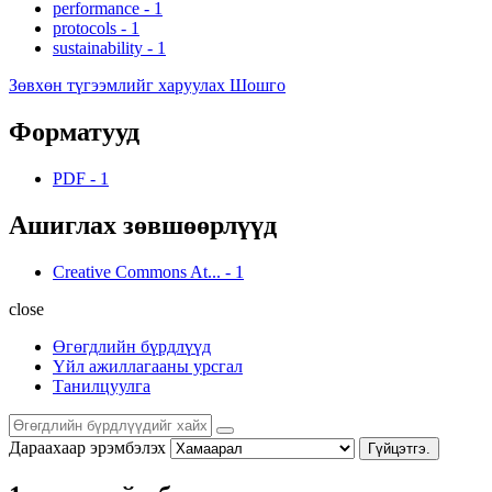
performance
-
1
protocols
-
1
sustainability
-
1
Зөвхөн түгээмлийг харуулах Шошго
Форматууд
PDF
-
1
Ашиглах зөвшөөрлүүд
Creative Commons At...
-
1
close
Өгөгдлийн бүрдлүүд
Үйл ажиллагааны урсгал
Танилцуулга
Дараахаар эрэмбэлэх
Гүйцэтгэ.