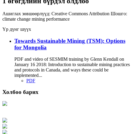
1 өгөгдлийн бүрдэл олдлоо
Ашиглах зөвшөөрлүүд:
Creative Commons Attribution
Шошго:
climate change
mining
performance
Үр дүнг шүүх
Towards Sustainable Mining (TSM): Options
for Mongolia
PDF and video of SESMIM training by Glenn Kendall on
January 16 2018: Introduction to sustainable mining practices
and protocols in Canada, and ways these could be
implemented...
PDF
Холбоо барих
Хаяг: Ашигт малтмал, газрын тосны газар, Монгол Улс, Улаанбаатар хот
15170, Чингэлтэй дүүрэг, Барилгачдын талбай-3, Засгийн газрын XII байр,
баруун жигүүр
Факс: 976-11-310370
Вэб админ: 976-51-263915
Цахим шуудан: info@mrpam.gov.mn