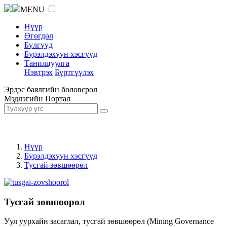
MENU
Нүүр
Өгөгдөл
Бүлгүүд
Бүрэлдэхүүн хэсгүүд
Танилцуулга
Нэвтрэх
Бүртгүүлэх
Эрдэс баялгийн боловсрол
Мэдлэгийн Портал
Нүүр
Бүрэлдэхүүн хэсгүүд
Тусгай зөвшөөрөл
Тусгай зөвшөөрөл
Уул уурхайн засаглал, тусгай зөвшөөрөл (Mining Governance