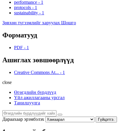
performance
-
1
protocols
-
1
sustainability
-
1
Зөвхөн түгээмлийг харуулах Шошго
Форматууд
PDF
-
1
Ашиглах зөвшөөрлүүд
Creative Commons At...
-
1
close
Өгөгдлийн бүрдлүүд
Үйл ажиллагааны урсгал
Танилцуулга
Дараахаар эрэмбэлэх
Гүйцэтгэ.