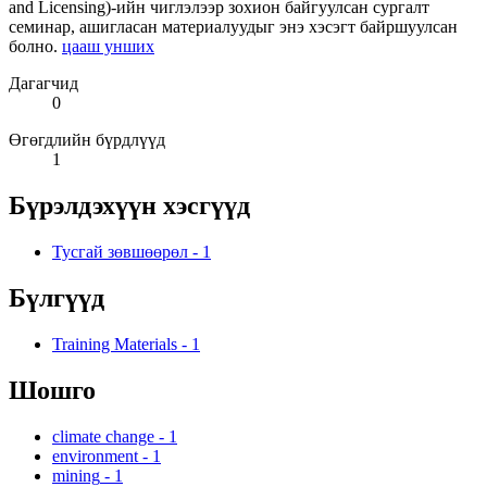
and Licensing)-ийн чиглэлээр зохион байгуулсан сургалт
семинар, ашигласан материалуудыг энэ хэсэгт байршуулсан
болно.
цааш унших
Дагагчид
0
Өгөгдлийн бүрдлүүд
1
Бүрэлдэхүүн хэсгүүд
Тусгай зөвшөөрөл
-
1
Бүлгүүд
Training Materials
-
1
Шошго
climate change
-
1
environment
-
1
mining
-
1