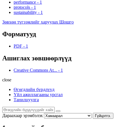
performance
-
1
protocols
-
1
sustainability
-
1
Зөвхөн түгээмлийг харуулах Шошго
Форматууд
PDF
-
1
Ашиглах зөвшөөрлүүд
Creative Commons At...
-
1
close
Өгөгдлийн бүрдлүүд
Үйл ажиллагааны урсгал
Танилцуулга
Дараахаар эрэмбэлэх
Гүйцэтгэ.