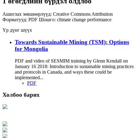
1 өгөгдлийн бүрдэл олдлоо
Ашиглах зөвшөөрлүүд:
Creative Commons Attribution
Форматууд:
PDF
Шошго:
climate change
performance
Үр дүнг шүүх
Towards Sustainable Mining (TSM): Options
for Mongolia
PDF and video of SESMIM training by Glenn Kendall on
January 16 2018: Introduction to sustainable mining practices
and protocols in Canada, and ways these could be
implemented...
PDF
Холбоо барих
Хаяг: Ашигт малтмал, газрын тосны газар, Монгол Улс, Улаанбаатар хот
15170, Чингэлтэй дүүрэг, Барилгачдын талбай-3, Засгийн газрын XII байр,
баруун жигүүр
Факс: 976-11-310370
Вэб админ: 976-51-263915
Цахим шуудан: info@mrpam.gov.mn