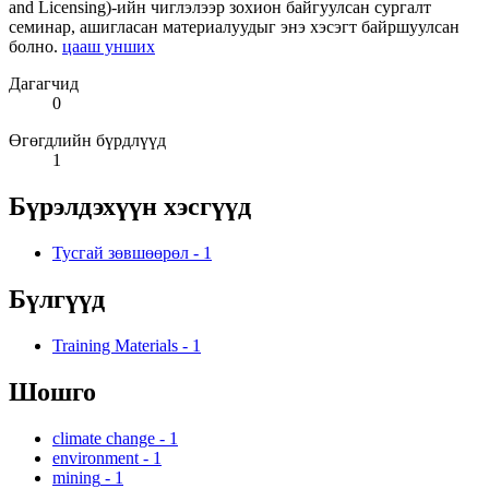
and Licensing)-ийн чиглэлээр зохион байгуулсан сургалт
семинар, ашигласан материалуудыг энэ хэсэгт байршуулсан
болно.
цааш унших
Дагагчид
0
Өгөгдлийн бүрдлүүд
1
Бүрэлдэхүүн хэсгүүд
Тусгай зөвшөөрөл
-
1
Бүлгүүд
Training Materials
-
1
Шошго
climate change
-
1
environment
-
1
mining
-
1