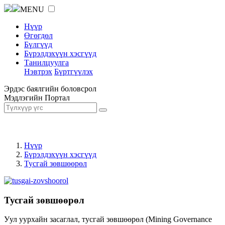
MENU
Нүүр
Өгөгдөл
Бүлгүүд
Бүрэлдэхүүн хэсгүүд
Танилцуулга
Нэвтрэх
Бүртгүүлэх
Эрдэс баялгийн боловсрол
Мэдлэгийн Портал
Нүүр
Бүрэлдэхүүн хэсгүүд
Тусгай зөвшөөрөл
Тусгай зөвшөөрөл
Уул уурхайн засаглал, тусгай зөвшөөрөл (Mining Governance