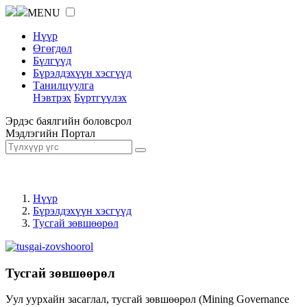
MENU
Нүүр
Өгөгдөл
Бүлгүүд
Бүрэлдэхүүн хэсгүүд
Танилцуулга
Нэвтрэх
Бүртгүүлэх
Эрдэс баялгийн боловсрол
Мэдлэгийн Портал
Нүүр
Бүрэлдэхүүн хэсгүүд
Тусгай зөвшөөрөл
Тусгай зөвшөөрөл
Уул уурхайн засаглал, тусгай зөвшөөрөл (Mining Governance