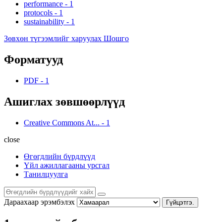
performance
-
1
protocols
-
1
sustainability
-
1
Зөвхөн түгээмлийг харуулах Шошго
Форматууд
PDF
-
1
Ашиглах зөвшөөрлүүд
Creative Commons At...
-
1
close
Өгөгдлийн бүрдлүүд
Үйл ажиллагааны урсгал
Танилцуулга
Дараахаар эрэмбэлэх
Гүйцэтгэ.