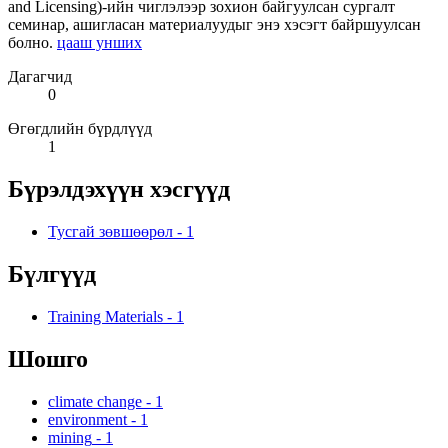
and Licensing)-ийн чиглэлээр зохион байгуулсан сургалт
семинар, ашигласан материалуудыг энэ хэсэгт байршуулсан
болно.
цааш унших
Дагагчид
0
Өгөгдлийн бүрдлүүд
1
Бүрэлдэхүүн хэсгүүд
Тусгай зөвшөөрөл
-
1
Бүлгүүд
Training Materials
-
1
Шошго
climate change
-
1
environment
-
1
mining
-
1