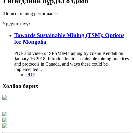
1 өгөгдлийн бүрдэл олдлоо
Шошго:
mining
performance
Үр дүнг шүүх
Towards Sustainable Mining (TSM): Options
for Mongolia
PDF and video of SESMIM training by Glenn Kendall on
January 16 2018: Introduction to sustainable mining practices
and protocols in Canada, and ways these could be
implemented...
PDF
Холбоо барих
Хаяг: Ашигт малтмал, газрын тосны газар, Монгол Улс, Улаанбаатар хот
15170, Чингэлтэй дүүрэг, Барилгачдын талбай-3, Засгийн газрын XII байр,
баруун жигүүр
Факс: 976-11-310370
Вэб админ: 976-51-263915
Цахим шуудан: info@mrpam.gov.mn