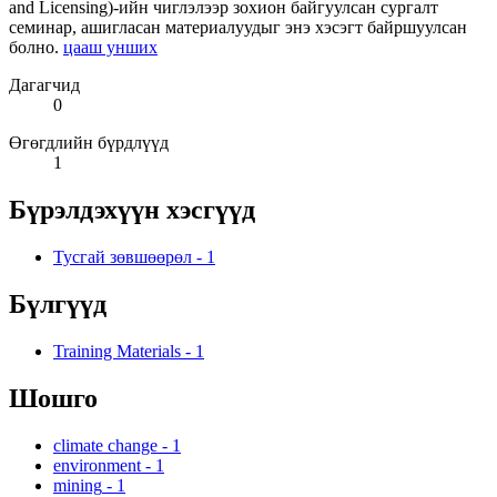
and Licensing)-ийн чиглэлээр зохион байгуулсан сургалт
семинар, ашигласан материалуудыг энэ хэсэгт байршуулсан
болно.
цааш унших
Дагагчид
0
Өгөгдлийн бүрдлүүд
1
Бүрэлдэхүүн хэсгүүд
Тусгай зөвшөөрөл
-
1
Бүлгүүд
Training Materials
-
1
Шошго
climate change
-
1
environment
-
1
mining
-
1