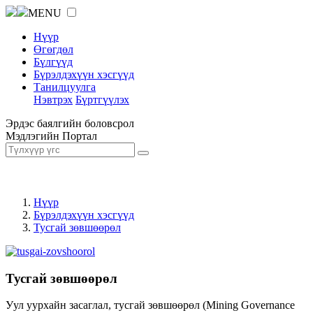
MENU
Нүүр
Өгөгдөл
Бүлгүүд
Бүрэлдэхүүн хэсгүүд
Танилцуулга
Нэвтрэх
Бүртгүүлэх
Эрдэс баялгийн боловсрол
Мэдлэгийн Портал
Нүүр
Бүрэлдэхүүн хэсгүүд
Тусгай зөвшөөрөл
Тусгай зөвшөөрөл
Уул уурхайн засаглал, тусгай зөвшөөрөл (Mining Governance