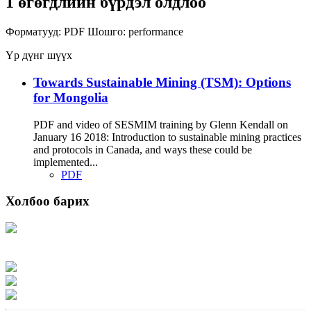
1 өгөгдлийн бүрдэл олдлоо
Форматууд:
PDF
Шошго:
performance
Үр дүнг шүүх
Towards Sustainable Mining (TSM): Options
for Mongolia
PDF and video of SESMIM training by Glenn Kendall on
January 16 2018: Introduction to sustainable mining practices
and protocols in Canada, and ways these could be
implemented...
PDF
Холбоо барих
Хаяг: Ашигт малтмал, газрын тосны газар, Монгол Улс, Улаанбаатар хот
15170, Чингэлтэй дүүрэг, Барилгачдын талбай-3, Засгийн газрын XII байр,
баруун жигүүр
Факс: 976-11-310370
Вэб админ: 976-51-263915
Цахим шуудан: info@mrpam.gov.mn