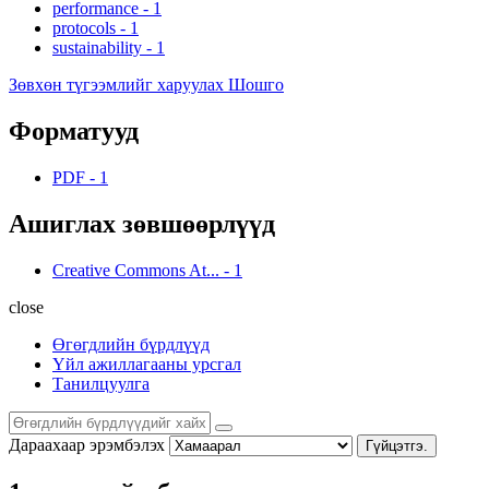
performance
-
1
protocols
-
1
sustainability
-
1
Зөвхөн түгээмлийг харуулах Шошго
Форматууд
PDF
-
1
Ашиглах зөвшөөрлүүд
Creative Commons At...
-
1
close
Өгөгдлийн бүрдлүүд
Үйл ажиллагааны урсгал
Танилцуулга
Дараахаар эрэмбэлэх
Гүйцэтгэ.