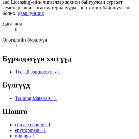
and Licensing)-ийн чиглэлээр зохион байгуулсан сургалт
семинар, ашигласан материалуудыг энэ хэсэгт байршуулсан
болно.
цааш унших
Дагагчид
0
Өгөгдлийн бүрдлүүд
1
Бүрэлдэхүүн хэсгүүд
Тусгай зөвшөөрөл
-
1
Бүлгүүд
Training Materials
-
1
Шошго
climate change
-
1
environment
-
1
mining
-
1