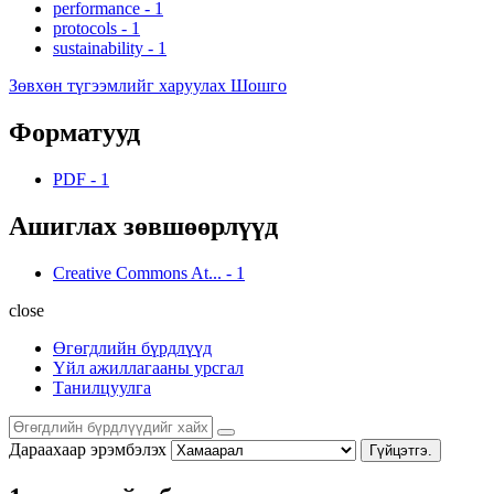
performance
-
1
protocols
-
1
sustainability
-
1
Зөвхөн түгээмлийг харуулах Шошго
Форматууд
PDF
-
1
Ашиглах зөвшөөрлүүд
Creative Commons At...
-
1
close
Өгөгдлийн бүрдлүүд
Үйл ажиллагааны урсгал
Танилцуулга
Дараахаар эрэмбэлэх
Гүйцэтгэ.