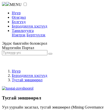
MENU
Нүүр
Өгөгдөл
Бүлгүүд
Бүрэлдэхүүн хэсгүүд
Танилцуулга
Нэвтрэх
Бүртгүүлэх
Эрдэс баялгийн боловсрол
Мэдлэгийн Портал
Нүүр
Бүрэлдэхүүн хэсгүүд
Тусгай зөвшөөрөл
Тусгай зөвшөөрөл
Уул уурхайн засаглал, тусгай зөвшөөрөл (Mining Governance