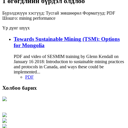
1 өгөгдлийн бүрдэл олдлоо
Бүрэлдэхүүн хэсгүүд:
Тусгай зөвшөөрөл
Форматууд:
PDF
Шошго:
mining
performance
Үр дүнг шүүх
Towards Sustainable Mining (TSM): Options
for Mongolia
PDF and video of SESMIM training by Glenn Kendall on
January 16 2018: Introduction to sustainable mining practices
and protocols in Canada, and ways these could be
implemented...
PDF
Холбоо барих
Хаяг: Ашигт малтмал, газрын тосны газар, Монгол Улс, Улаанбаатар хот
15170, Чингэлтэй дүүрэг, Барилгачдын талбай-3, Засгийн газрын XII байр,
баруун жигүүр
Факс: 976-11-310370
Вэб админ: 976-51-263915
Цахим шуудан: info@mrpam.gov.mn