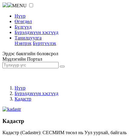
MENU
Нүүр
Өгөгдөл
Бүлгүүд
Бүрэлдэхүүн хэсгүүд
Танилцуулга
Нэвтрэх
Бүртгүүлэх
Эрдэс баялгийн боловсрол
Мэдлэгийн Портал
Нүүр
Бүрэлдэхүүн хэсгүүд
Кадастр
Кадастр
Кадастр (Cadastre): СЕСМИМ төсөл нь Уул уурхай, байгаль