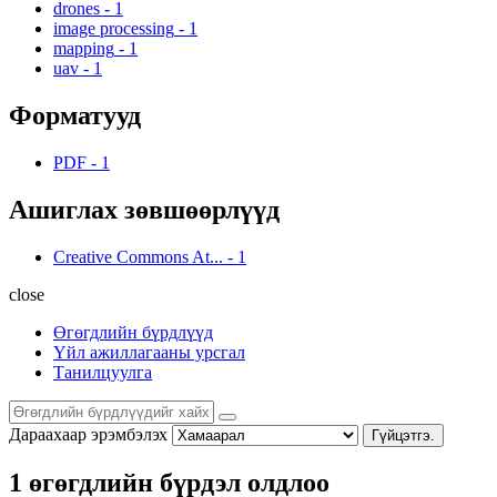
drones
-
1
image processing
-
1
mapping
-
1
uav
-
1
Форматууд
PDF
-
1
Ашиглах зөвшөөрлүүд
Creative Commons At...
-
1
close
Өгөгдлийн бүрдлүүд
Үйл ажиллагааны урсгал
Танилцуулга
Дараахаар эрэмбэлэх
Гүйцэтгэ.
1 өгөгдлийн бүрдэл олдлоо