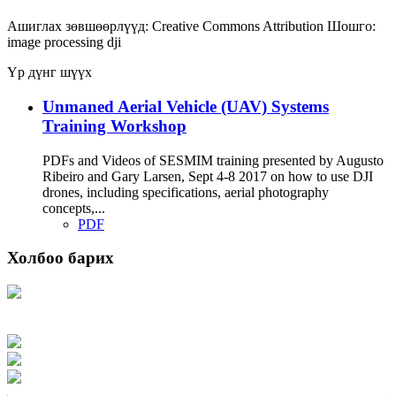
Ашиглах зөвшөөрлүүд:
Creative Commons Attribution
Шошго:
image processing
dji
Үр дүнг шүүх
Unmaned Aerial Vehicle (UAV) Systems
Training Workshop
PDFs and Videos of SESMIM training presented by Augusto
Ribeiro and Gary Larsen, Sept 4-8 2017 on how to use DJI
drones, including specifications, aerial photography
concepts,...
PDF
Холбоо барих
Хаяг: Ашигт малтмал, газрын тосны газар, Монгол Улс, Улаанбаатар хот
15170, Чингэлтэй дүүрэг, Барилгачдын талбай-3, Засгийн газрын XII байр,
баруун жигүүр
Факс: 976-11-310370
Вэб админ: 976-51-263915
Цахим шуудан: info@mrpam.gov.mn