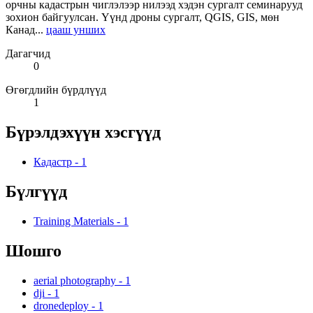
орчны кадастрын чиглэлээр нилээд хэдэн сургалт семинарууд
зохион байгуулсан. Үүнд дроны сургалт, QGIS, GIS, мөн
Канад...
цааш унших
Дагагчид
0
Өгөгдлийн бүрдлүүд
1
Бүрэлдэхүүн хэсгүүд
Кадастр
-
1
Бүлгүүд
Training Materials
-
1
Шошго
aerial photography
-
1
dji
-
1
dronedeploy
-
1