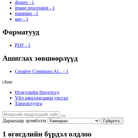
drones
-
1
image processing
-
1
mapping
-
1
uav
-
1
Форматууд
PDF
-
1
Ашиглах зөвшөөрлүүд
Creative Commons At...
-
1
close
Өгөгдлийн бүрдлүүд
Үйл ажиллагааны урсгал
Танилцуулга
Дараахаар эрэмбэлэх
Гүйцэтгэ.
1 өгөгдлийн бүрдэл олдлоо