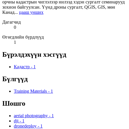
орчны кадастрын чиглэлээр нилээд хэдэн сургалт семинарууд
зохион байгуулсан. Үүнд дроны сургалт, QGIS, GIS, мөн
Канад...
цааш унших
Дагагчид
0
Өгөгдлийн бүрдлүүд
1
Бүрэлдэхүүн хэсгүүд
Кадастр
-
1
Бүлгүүд
Training Materials
-
1
Шошго
aerial photography
-
1
dji
-
1
dronedeploy
-
1