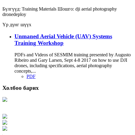
Бүлгүүд:
Training Materials
Шошго:
dji
aerial photography
dronedeploy
Үр дүнг шүүх
Unmaned Aerial Vehicle (UAV) Systems
Training Workshop
PDFs and Videos of SESMIM training presented by Augusto
Ribeiro and Gary Larsen, Sept 4-8 2017 on how to use DJI
drones, including specifications, aerial photography
concepts,...
PDF
Холбоо барих
Хаяг: Ашигт малтмал, газрын тосны газар, Монгол Улс, Улаанбаатар хот
15170, Чингэлтэй дүүрэг, Барилгачдын талбай-3, Засгийн газрын XII байр,
баруун жигүүр
Факс: 976-11-310370
Вэб админ: 976-51-263915
Цахим шуудан: info@mrpam.gov.mn