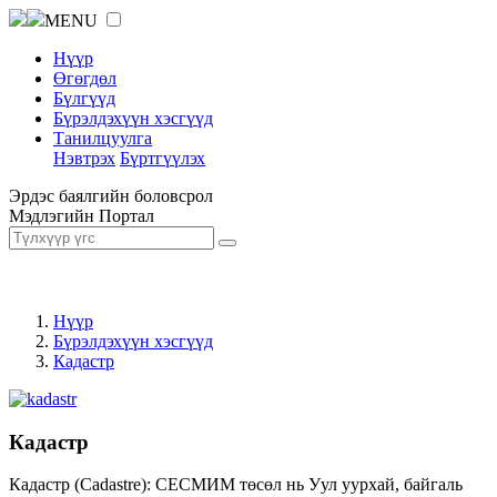
MENU
Нүүр
Өгөгдөл
Бүлгүүд
Бүрэлдэхүүн хэсгүүд
Танилцуулга
Нэвтрэх
Бүртгүүлэх
Эрдэс баялгийн боловсрол
Мэдлэгийн Портал
Нүүр
Бүрэлдэхүүн хэсгүүд
Кадастр
Кадастр
Кадастр (Cadastre): СЕСМИМ төсөл нь Уул уурхай, байгаль