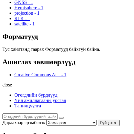
GNSS
-
1
Hemisphere
-
1
projection
-
1
RTK
-
1
satellite
-
1
Форматууд
Тус хайлтанд таарах Форматууд байхгүй байна.
Ашиглах зөвшөөрлүүд
Creative Commons At...
-
1
close
Өгөгдлийн бүрдлүүд
Үйл ажиллагааны урсгал
Танилцуулга
Дараахаар эрэмбэлэх
Гүйцэтгэ.