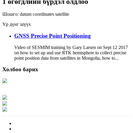
1 өгөгдлийн бүрдэл олдлоо
Шошго:
datum
coordinates
satellite
Үр дүнг шүүх
GNSS Precise Point Positioning
Video of SESMIM training by Gary Larsen on Sept 12 2017
on how to set up and use RTK hemisphere to collect precise
point position data from satellites in Mongolia, how to...
Холбоо барих
Хаяг: Ашигт малтмал, газрын тосны газар, Монгол Улс, Улаанбаатар хот
15170, Чингэлтэй дүүрэг, Барилгачдын талбай-3, Засгийн газрын XII байр,
баруун жигүүр
Факс: 976-11-310370
Вэб админ: 976-51-263915
Цахим шуудан: info@mrpam.gov.mn