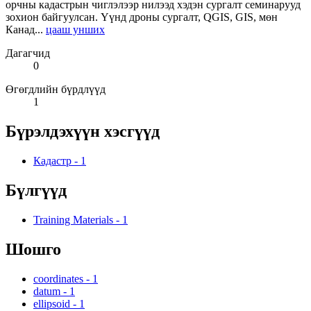
орчны кадастрын чиглэлээр нилээд хэдэн сургалт семинарууд
зохион байгуулсан. Үүнд дроны сургалт, QGIS, GIS, мөн
Канад...
цааш унших
Дагагчид
0
Өгөгдлийн бүрдлүүд
1
Бүрэлдэхүүн хэсгүүд
Кадастр
-
1
Бүлгүүд
Training Materials
-
1
Шошго
coordinates
-
1
datum
-
1
ellipsoid
-
1