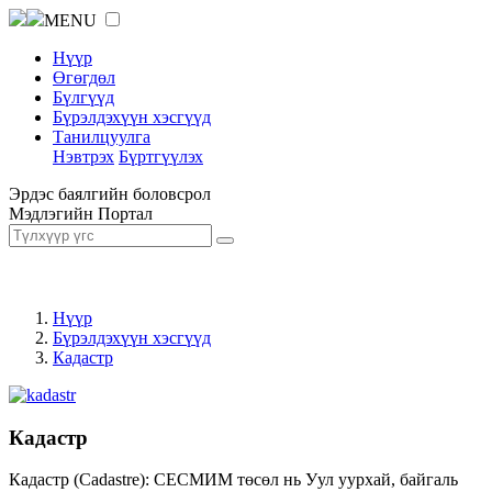
MENU
Нүүр
Өгөгдөл
Бүлгүүд
Бүрэлдэхүүн хэсгүүд
Танилцуулга
Нэвтрэх
Бүртгүүлэх
Эрдэс баялгийн боловсрол
Мэдлэгийн Портал
Нүүр
Бүрэлдэхүүн хэсгүүд
Кадастр
Кадастр
Кадастр (Cadastre): СЕСМИМ төсөл нь Уул уурхай, байгаль