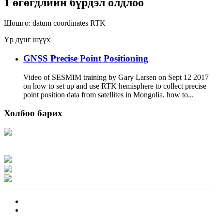
1 өгөгдлийн бүрдэл олдлоо
Шошго:
datum
coordinates
RTK
Үр дүнг шүүх
GNSS Precise Point Positioning
Video of SESMIM training by Gary Larsen on Sept 12 2017
on how to set up and use RTK hemisphere to collect precise
point position data from satellites in Mongolia, how to...
Холбоо барих
Хаяг: Ашигт малтмал, газрын тосны газар, Монгол Улс, Улаанбаатар хот
15170, Чингэлтэй дүүрэг, Барилгачдын талбай-3, Засгийн газрын XII байр,
баруун жигүүр
Факс: 976-11-310370
Вэб админ: 976-51-263915
Цахим шуудан: info@mrpam.gov.mn