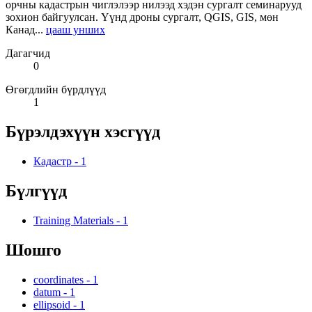
орчны кадастрын чиглэлээр нилээд хэдэн сургалт семинарууд
зохион байгуулсан. Үүнд дроны сургалт, QGIS, GIS, мөн
Канад...
цааш унших
Дагагчид
0
Өгөгдлийн бүрдлүүд
1
Бүрэлдэхүүн хэсгүүд
Кадастр
-
1
Бүлгүүд
Training Materials
-
1
Шошго
coordinates
-
1
datum
-
1
ellipsoid
-
1