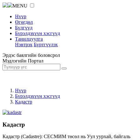
MENU
Нүүр
Өгөгдөл
Бүлгүүд
Бүрэлдэхүүн хэсгүүд
Танилцуулга
Нэвтрэх
Бүртгүүлэх
Эрдэс баялгийн боловсрол
Мэдлэгийн Портал
Нүүр
Бүрэлдэхүүн хэсгүүд
Кадастр
Кадастр
Кадастр (Cadastre): СЕСМИМ төсөл нь Уул уурхай, байгаль