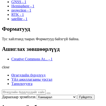
GNSS
-
1
Hemisphere
-
1
projection
-
1
RTK
-
1
satellite
-
1
Форматууд
Тус хайлтанд таарах Форматууд байхгүй байна.
Ашиглах зөвшөөрлүүд
Creative Commons At...
-
1
close
Өгөгдлийн бүрдлүүд
Үйл ажиллагааны урсгал
Танилцуулга
Дараахаар эрэмбэлэх
Гүйцэтгэ.