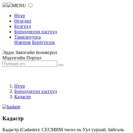
MENU
Нүүр
Өгөгдөл
Бүлгүүд
Бүрэлдэхүүн хэсгүүд
Танилцуулга
Нэвтрэх
Бүртгүүлэх
Эрдэс баялгийн боловсрол
Мэдлэгийн Портал
Нүүр
Бүрэлдэхүүн хэсгүүд
Кадастр
Кадастр
Кадастр (Cadastre): СЕСМИМ төсөл нь Уул уурхай, байгаль