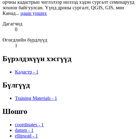
орчны кадастрын чиглэлээр нилээд хэдэн сургалт семинарууд
зохион байгуулсан. Үүнд дроны сургалт, QGIS, GIS, мөн
Канад...
цааш унших
Дагагчид
0
Өгөгдлийн бүрдлүүд
1
Бүрэлдэхүүн хэсгүүд
Кадастр
-
1
Бүлгүүд
Training Materials
-
1
Шошго
coordinates
-
1
datum
-
1
ellipsoid
-
1