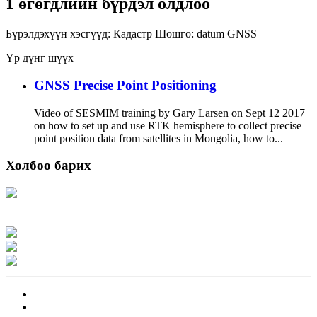
1 өгөгдлийн бүрдэл олдлоо
Бүрэлдэхүүн хэсгүүд:
Кадастр
Шошго:
datum
GNSS
Үр дүнг шүүх
GNSS Precise Point Positioning
Video of SESMIM training by Gary Larsen on Sept 12 2017
on how to set up and use RTK hemisphere to collect precise
point position data from satellites in Mongolia, how to...
Холбоо барих
Хаяг: Ашигт малтмал, газрын тосны газар, Монгол Улс, Улаанбаатар хот
15170, Чингэлтэй дүүрэг, Барилгачдын талбай-3, Засгийн газрын XII байр,
баруун жигүүр
Факс: 976-11-310370
Вэб админ: 976-51-263915
Цахим шуудан: info@mrpam.gov.mn