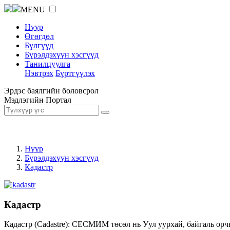
MENU
Нүүр
Өгөгдөл
Бүлгүүд
Бүрэлдэхүүн хэсгүүд
Танилцуулга
Нэвтрэх
Бүртгүүлэх
Эрдэс баялгийн боловсрол
Мэдлэгийн Портал
Нүүр
Бүрэлдэхүүн хэсгүүд
Кадастр
Кадастр
Кадастр (Cadastre): СЕСМИМ төсөл нь Уул уурхай, байгаль орч