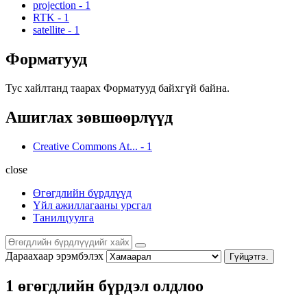
projection
-
1
RTK
-
1
satellite
-
1
Форматууд
Тус хайлтанд таарах Форматууд байхгүй байна.
Ашиглах зөвшөөрлүүд
Creative Commons At...
-
1
close
Өгөгдлийн бүрдлүүд
Үйл ажиллагааны урсгал
Танилцуулга
Дараахаар эрэмбэлэх
Гүйцэтгэ.
1 өгөгдлийн бүрдэл олдлоо