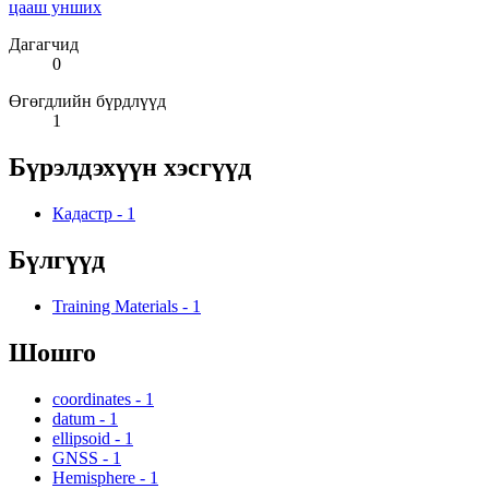
цааш унших
Дагагчид
0
Өгөгдлийн бүрдлүүд
1
Бүрэлдэхүүн хэсгүүд
Кадастр
-
1
Бүлгүүд
Training Materials
-
1
Шошго
coordinates
-
1
datum
-
1
ellipsoid
-
1
GNSS
-
1
Hemisphere
-
1