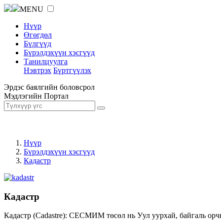
MENU
Нүүр
Өгөгдөл
Бүлгүүд
Бүрэлдэхүүн хэсгүүд
Танилцуулга
Нэвтрэх
Бүртгүүлэх
Эрдэс баялгийн боловсрол
Мэдлэгийн Портал
Нүүр
Бүрэлдэхүүн хэсгүүд
Кадастр
Кадастр
Кадастр (Cadastre): СЕСМИМ төсөл нь Уул уурхай, байгаль орч