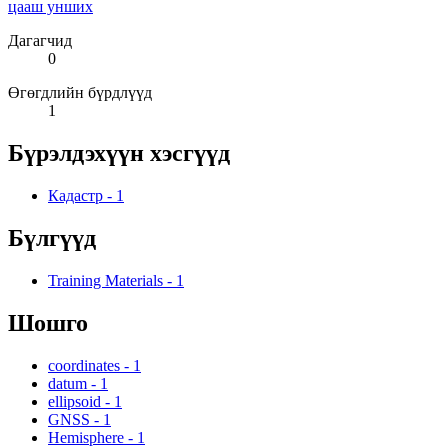
цааш унших
Дагагчид
0
Өгөгдлийн бүрдлүүд
1
Бүрэлдэхүүн хэсгүүд
Кадастр
-
1
Бүлгүүд
Training Materials
-
1
Шошго
coordinates
-
1
datum
-
1
ellipsoid
-
1
GNSS
-
1
Hemisphere
-
1