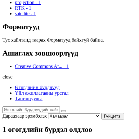
projection
-
1
RTK
-
1
satellite
-
1
Форматууд
Тус хайлтанд таарах Форматууд байхгүй байна.
Ашиглах зөвшөөрлүүд
Creative Commons At...
-
1
close
Өгөгдлийн бүрдлүүд
Үйл ажиллагааны урсгал
Танилцуулга
Дараахаар эрэмбэлэх
Гүйцэтгэ.
1 өгөгдлийн бүрдэл олдлоо