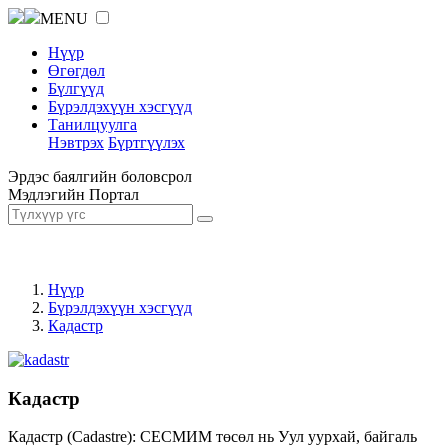
MENU
Нүүр
Өгөгдөл
Бүлгүүд
Бүрэлдэхүүн хэсгүүд
Танилцуулга
Нэвтрэх
Бүртгүүлэх
Эрдэс баялгийн боловсрол
Мэдлэгийн Портал
Нүүр
Бүрэлдэхүүн хэсгүүд
Кадастр
Кадастр
Кадастр (Cadastre): СЕСМИМ төсөл нь Уул уурхай, байгаль