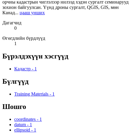
орчны кадастрын чиглэлээр нилээд хэдэн сургалт семинарууд
зохион байгуулсан. Үүнд дроны сургалт, QGIS, GIS, мөн
Канад...
цааш унших
Дагагчид
0
Өгөгдлийн бүрдлүүд
1
Бүрэлдэхүүн хэсгүүд
Кадастр
-
1
Бүлгүүд
Training Materials
-
1
Шошго
coordinates
-
1
datum
-
1
ellipsoid
-
1