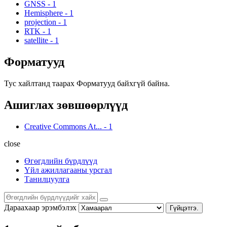
GNSS
-
1
Hemisphere
-
1
projection
-
1
RTK
-
1
satellite
-
1
Форматууд
Тус хайлтанд таарах Форматууд байхгүй байна.
Ашиглах зөвшөөрлүүд
Creative Commons At...
-
1
close
Өгөгдлийн бүрдлүүд
Үйл ажиллагааны урсгал
Танилцуулга
Дараахаар эрэмбэлэх
Гүйцэтгэ.