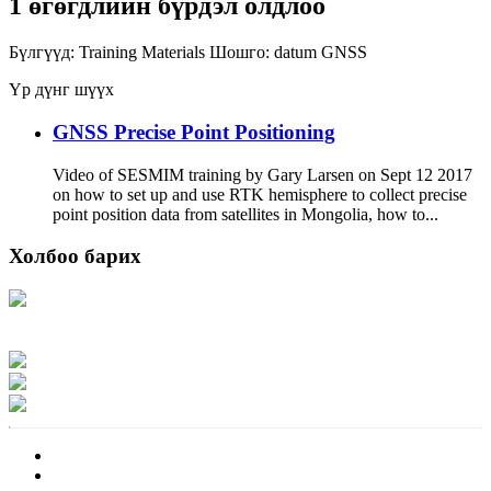
1 өгөгдлийн бүрдэл олдлоо
Бүлгүүд:
Training Materials
Шошго:
datum
GNSS
Үр дүнг шүүх
GNSS Precise Point Positioning
Video of SESMIM training by Gary Larsen on Sept 12 2017
on how to set up and use RTK hemisphere to collect precise
point position data from satellites in Mongolia, how to...
Холбоо барих
Хаяг: Ашигт малтмал, газрын тосны газар, Монгол Улс, Улаанбаатар хот
15170, Чингэлтэй дүүрэг, Барилгачдын талбай-3, Засгийн газрын XII байр,
баруун жигүүр
Факс: 976-11-310370
Вэб админ: 976-51-263915
Цахим шуудан: info@mrpam.gov.mn