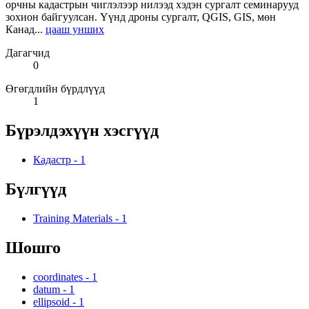
орчны кадастрын чиглэлээр нилээд хэдэн сургалт семинарууд
зохион байгуулсан. Үүнд дроны сургалт, QGIS, GIS, мөн
Канад...
цааш унших
Дагагчид
0
Өгөгдлийн бүрдлүүд
1
Бүрэлдэхүүн хэсгүүд
Кадастр
-
1
Бүлгүүд
Training Materials
-
1
Шошго
coordinates
-
1
datum
-
1
ellipsoid
-
1