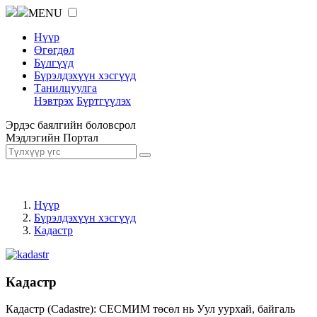
MENU
Нүүр
Өгөгдөл
Бүлгүүд
Бүрэлдэхүүн хэсгүүд
Танилцуулга
Нэвтрэх
Бүртгүүлэх
Эрдэс баялгийн боловсрол
Мэдлэгийн Портал
Нүүр
Бүрэлдэхүүн хэсгүүд
Кадастр
Кадастр
Кадастр (Cadastre): СЕСМИМ төсөл нь Уул уурхай, байгаль