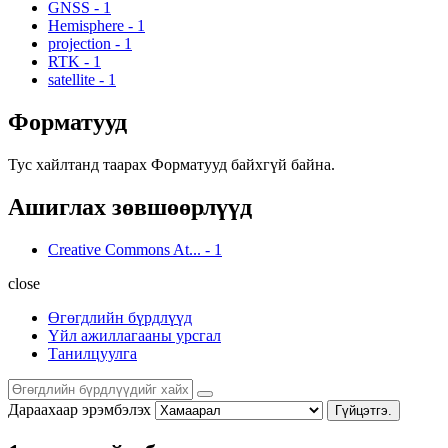
GNSS
-
1
Hemisphere
-
1
projection
-
1
RTK
-
1
satellite
-
1
Форматууд
Тус хайлтанд таарах Форматууд байхгүй байна.
Ашиглах зөвшөөрлүүд
Creative Commons At...
-
1
close
Өгөгдлийн бүрдлүүд
Үйл ажиллагааны урсгал
Танилцуулга
Дараахаар эрэмбэлэх
Гүйцэтгэ.