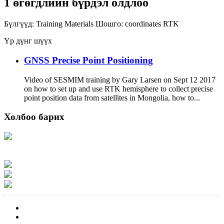
1 өгөгдлийн бүрдэл олдлоо
Бүлгүүд:
Training Materials
Шошго:
coordinates
RTK
Үр дүнг шүүх
GNSS Precise Point Positioning
Video of SESMIM training by Gary Larsen on Sept 12 2017
on how to set up and use RTK hemisphere to collect precise
point position data from satellites in Mongolia, how to...
Холбоо барих
Хаяг: Ашигт малтмал, газрын тосны газар, Монгол Улс, Улаанбаатар хот
15170, Чингэлтэй дүүрэг, Барилгачдын талбай-3, Засгийн газрын XII байр,
баруун жигүүр
Факс: 976-11-310370
Вэб админ: 976-51-263915
Цахим шуудан: info@mrpam.gov.mn