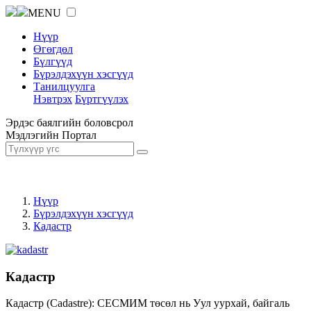
MENU
Нүүр
Өгөгдөл
Бүлгүүд
Бүрэлдэхүүн хэсгүүд
Танилцуулга
Нэвтрэх
Бүртгүүлэх
Эрдэс баялгийн боловсрол
Мэдлэгийн Портал
Нүүр
Бүрэлдэхүүн хэсгүүд
Кадастр
Кадастр
Кадастр (Cadastre): СЕСМИМ төсөл нь Уул уурхай, байгаль