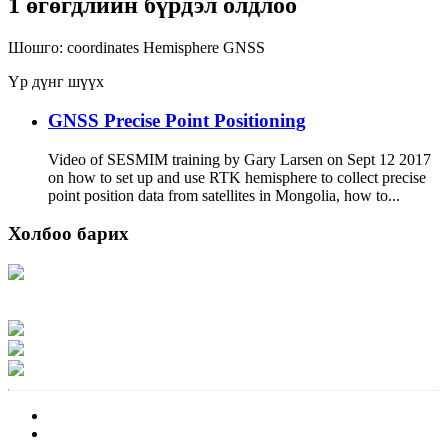
1 өгөгдлийн бүрдэл олдлоо
Шошго:
coordinates
Hemisphere
GNSS
Үр дүнг шүүх
GNSS Precise Point Positioning
Video of SESMIM training by Gary Larsen on Sept 12 2017
on how to set up and use RTK hemisphere to collect precise
point position data from satellites in Mongolia, how to...
Холбоо барих
Хаяг: Ашигт малтмал, газрын тосны газар, Монгол Улс, Улаанбаатар хот
15170, Чингэлтэй дүүрэг, Барилгачдын талбай-3, Засгийн газрын XII байр,
баруун жигүүр
Факс: 976-11-310370
Вэб админ: 976-51-263915
Цахим шуудан: info@mrpam.gov.mn