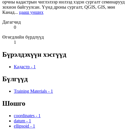
орчны кадастрын чиглэлээр нилээд хэдэн сургалт семинарууд
зохион байгуулсан. Үүнд дроны сургалт, QGIS, GIS, мөн
Канад...
цааш унших
Дагагчид
0
Өгөгдлийн бүрдлүүд
1
Бүрэлдэхүүн хэсгүүд
Кадастр
-
1
Бүлгүүд
Training Materials
-
1
Шошго
coordinates
-
1
datum
-
1
ellipsoid
-
1