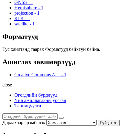
GNSS
-
1
Hemisphere
-
1
projection
-
1
RTK
-
1
satellite
-
1
Форматууд
Тус хайлтанд таарах Форматууд байхгүй байна.
Ашиглах зөвшөөрлүүд
Creative Commons At...
-
1
close
Өгөгдлийн бүрдлүүд
Үйл ажиллагааны урсгал
Танилцуулга
Дараахаар эрэмбэлэх
Гүйцэтгэ.