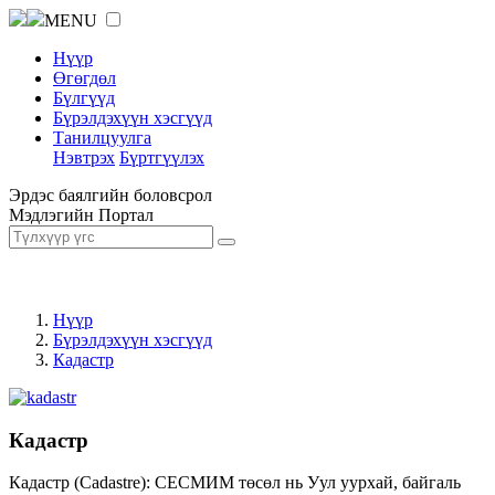
MENU
Нүүр
Өгөгдөл
Бүлгүүд
Бүрэлдэхүүн хэсгүүд
Танилцуулга
Нэвтрэх
Бүртгүүлэх
Эрдэс баялгийн боловсрол
Мэдлэгийн Портал
Нүүр
Бүрэлдэхүүн хэсгүүд
Кадастр
Кадастр
Кадастр (Cadastre): СЕСМИМ төсөл нь Уул уурхай, байгаль