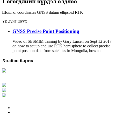
1 өгөгдлийн бүрдэл олдлоо
Шошго:
coordinates
GNSS
datum
ellipsoid
RTK
Үр дүнг шүүх
GNSS Precise Point Positioning
Video of SESMIM training by Gary Larsen on Sept 12 2017
on how to set up and use RTK hemisphere to collect precise
point position data from satellites in Mongolia, how to...
Холбоо барих
Хаяг: Ашигт малтмал, газрын тосны газар, Монгол Улс, Улаанбаатар хот
15170, Чингэлтэй дүүрэг, Барилгачдын талбай-3, Засгийн газрын XII байр,
баруун жигүүр
Факс: 976-11-310370
Вэб админ: 976-51-263915
Цахим шуудан: info@mrpam.gov.mn