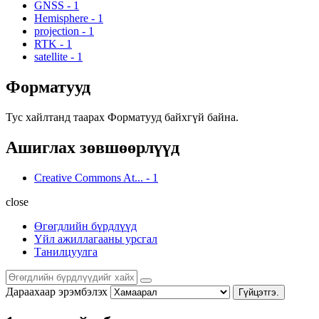
GNSS
-
1
Hemisphere
-
1
projection
-
1
RTK
-
1
satellite
-
1
Форматууд
Тус хайлтанд таарах Форматууд байхгүй байна.
Ашиглах зөвшөөрлүүд
Creative Commons At...
-
1
close
Өгөгдлийн бүрдлүүд
Үйл ажиллагааны урсгал
Танилцуулга
Дараахаар эрэмбэлэх
Гүйцэтгэ.