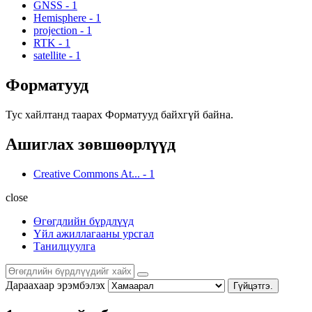
GNSS
-
1
Hemisphere
-
1
projection
-
1
RTK
-
1
satellite
-
1
Форматууд
Тус хайлтанд таарах Форматууд байхгүй байна.
Ашиглах зөвшөөрлүүд
Creative Commons At...
-
1
close
Өгөгдлийн бүрдлүүд
Үйл ажиллагааны урсгал
Танилцуулга
Дараахаар эрэмбэлэх
Гүйцэтгэ.