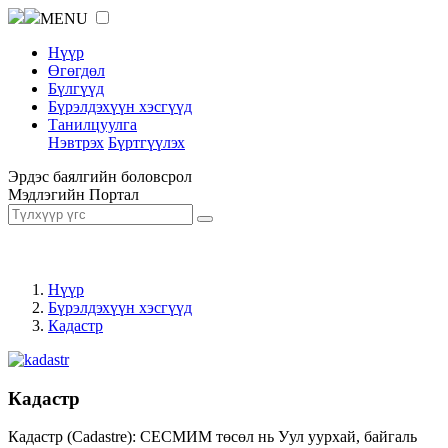
MENU
Нүүр
Өгөгдөл
Бүлгүүд
Бүрэлдэхүүн хэсгүүд
Танилцуулга
Нэвтрэх
Бүртгүүлэх
Эрдэс баялгийн боловсрол
Мэдлэгийн Портал
Нүүр
Бүрэлдэхүүн хэсгүүд
Кадастр
Кадастр
Кадастр (Cadastre): СЕСМИМ төсөл нь Уул уурхай, байгаль