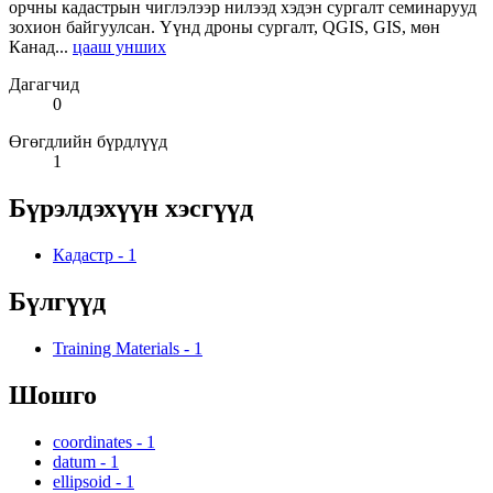
орчны кадастрын чиглэлээр нилээд хэдэн сургалт семинарууд
зохион байгуулсан. Үүнд дроны сургалт, QGIS, GIS, мөн
Канад...
цааш унших
Дагагчид
0
Өгөгдлийн бүрдлүүд
1
Бүрэлдэхүүн хэсгүүд
Кадастр
-
1
Бүлгүүд
Training Materials
-
1
Шошго
coordinates
-
1
datum
-
1
ellipsoid
-
1