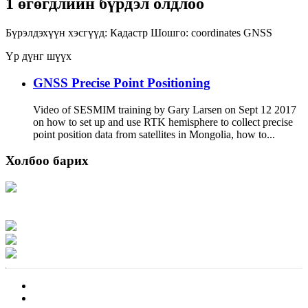
1 өгөгдлийн бүрдэл олдлоо
Бүрэлдэхүүн хэсгүүд:
Кадастр
Шошго:
coordinates
GNSS
Үр дүнг шүүх
GNSS Precise Point Positioning
Video of SESMIM training by Gary Larsen on Sept 12 2017
on how to set up and use RTK hemisphere to collect precise
point position data from satellites in Mongolia, how to...
Холбоо барих
Хаяг: Ашигт малтмал, газрын тосны газар, Монгол Улс, Улаанбаатар хот
15170, Чингэлтэй дүүрэг, Барилгачдын талбай-3, Засгийн газрын XII байр,
баруун жигүүр
Факс: 976-11-310370
Вэб админ: 976-51-263915
Цахим шуудан: info@mrpam.gov.mn