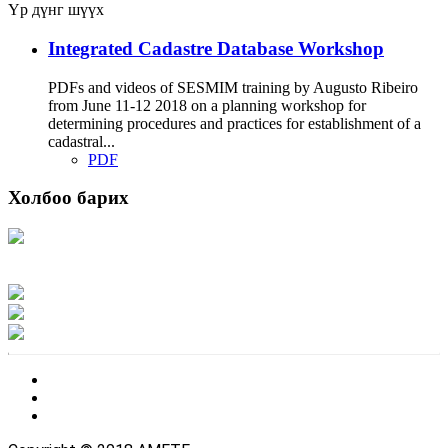
Үр дүнг шүүх
Integrated Cadastre Database Workshop
PDFs and videos of SESMIM training by Augusto Ribeiro
from June 11-12 2018 on a planning workshop for
determining procedures and practices for establishment of a
cadastral...
PDF
Холбоо барих
Хаяг: Ашигт малтмал, газрын тосны газар, Монгол Улс, Улаанбаатар хот
15170, Чингэлтэй дүүрэг, Барилгачдын талбай-3, Засгийн газрын XII байр,
баруун жигүүр
Факс: 976-11-310370
Вэб админ: 976-51-263915
Цахим шуудан: info@mrpam.gov.mn