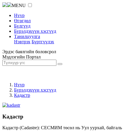
MENU
Нүүр
Өгөгдөл
Бүлгүүд
Бүрэлдэхүүн хэсгүүд
Танилцуулга
Нэвтрэх
Бүртгүүлэх
Эрдэс баялгийн боловсрол
Мэдлэгийн Портал
Нүүр
Бүрэлдэхүүн хэсгүүд
Кадастр
Кадастр
Кадастр (Cadastre): СЕСМИМ төсөл нь Уул уурхай, байгаль