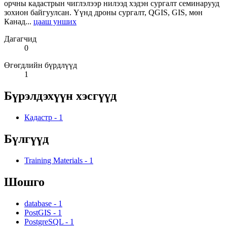
орчны кадастрын чиглэлээр нилээд хэдэн сургалт семинарууд
зохион байгуулсан. Үүнд дроны сургалт, QGIS, GIS, мөн
Канад...
цааш унших
Дагагчид
0
Өгөгдлийн бүрдлүүд
1
Бүрэлдэхүүн хэсгүүд
Кадастр
-
1
Бүлгүүд
Training Materials
-
1
Шошго
database
-
1
PostGIS
-
1
PostgreSQL
-
1