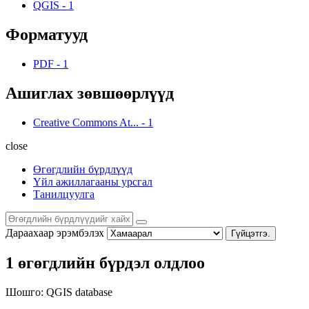
QGIS
-
1
Форматууд
PDF
-
1
Ашиглах зөвшөөрлүүд
Creative Commons At...
-
1
close
Өгөгдлийн бүрдлүүд
Үйл ажиллагааны урсгал
Танилцуулга
Дараахаар эрэмбэлэх
Гүйцэтгэ.
1 өгөгдлийн бүрдэл олдлоо
Шошго:
QGIS
database