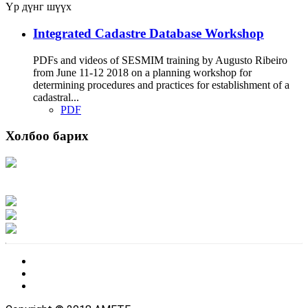
Үр дүнг шүүх
Integrated Cadastre Database Workshop
PDFs and videos of SESMIM training by Augusto Ribeiro
from June 11-12 2018 on a planning workshop for
determining procedures and practices for establishment of a
cadastral...
PDF
Холбоо барих
Хаяг: Ашигт малтмал, газрын тосны газар, Монгол Улс, Улаанбаатар хот
15170, Чингэлтэй дүүрэг, Барилгачдын талбай-3, Засгийн газрын XII байр,
баруун жигүүр
Факс: 976-11-310370
Вэб админ: 976-51-263915
Цахим шуудан: info@mrpam.gov.mn