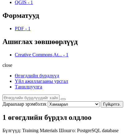
QGIS
-
1
Форматууд
PDF
-
1
Ашиглах зөвшөөрлүүд
Creative Commons At...
-
1
close
Өгөгдлийн бүрдлүүд
Үйл ажиллагааны урсгал
Танилцуулга
Дараахаар эрэмбэлэх
Гүйцэтгэ.
1 өгөгдлийн бүрдэл олдлоо
Бүлгүүд:
Training Materials
Шошго:
PostgreSQL
database