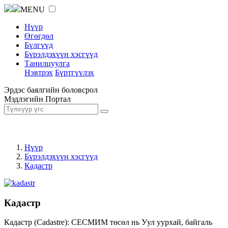
MENU
Нүүр
Өгөгдөл
Бүлгүүд
Бүрэлдэхүүн хэсгүүд
Танилцуулга
Нэвтрэх
Бүртгүүлэх
Эрдэс баялгийн боловсрол
Мэдлэгийн Портал
Нүүр
Бүрэлдэхүүн хэсгүүд
Кадастр
Кадастр
Кадастр (Cadastre): СЕСМИМ төсөл нь Уул уурхай, байгаль