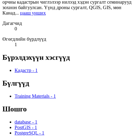
орчны кадастрын чиглэлээр нилээд хэдэн сургалт семинарууд
зохион байгуулсан. Үүнд дроны сургалт, QGIS, GIS, мөн
Канад...
цааш унших
Дагагчид
0
Өгөгдлийн бүрдлүүд
1
Бүрэлдэхүүн хэсгүүд
Кадастр
-
1
Бүлгүүд
Training Materials
-
1
Шошго
database
-
1
PostGIS
-
1
PostgreSQL
-
1