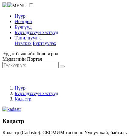
MENU
Нүүр
Өгөгдөл
Бүлгүүд
Бүрэлдэхүүн хэсгүүд
Танилцуулга
Нэвтрэх
Бүртгүүлэх
Эрдэс баялгийн боловсрол
Мэдлэгийн Портал
Нүүр
Бүрэлдэхүүн хэсгүүд
Кадастр
Кадастр
Кадастр (Cadastre): СЕСМИМ төсөл нь Уул уурхай, байгаль