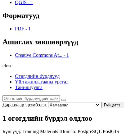
QGIS
-
1
Форматууд
PDF
-
1
Ашиглах зөвшөөрлүүд
Creative Commons At...
-
1
close
Өгөгдлийн бүрдлүүд
Үйл ажиллагааны урсгал
Танилцуулга
Дараахаар эрэмбэлэх
Гүйцэтгэ.
1 өгөгдлийн бүрдэл олдлоо
Бүлгүүд:
Training Materials
Шошго:
PostgreSQL
PostGIS