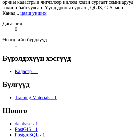
орчны кадастрын чиглэлээр нилээд хэдэн сургалт семинарууд
зохион байгуулсан. Үүнд дроны сургалт, QGIS, GIS, мөн
Канад...
цааш унших
Дагагчид
0
Өгөгдлийн бүрдлүүд
1
Бүрэлдэхүүн хэсгүүд
Кадастр
-
1
Бүлгүүд
Training Materials
-
1
Шошго
database
-
1
PostGIS
-
1
PostgreSQL
-
1