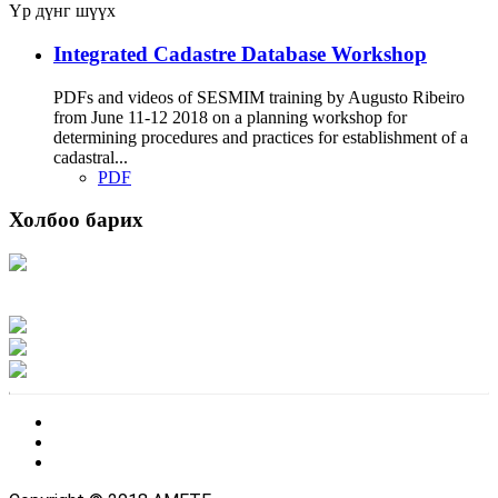
Үр дүнг шүүх
Integrated Cadastre Database Workshop
PDFs and videos of SESMIM training by Augusto Ribeiro
from June 11-12 2018 on a planning workshop for
determining procedures and practices for establishment of a
cadastral...
PDF
Холбоо барих
Хаяг: Ашигт малтмал, газрын тосны газар, Монгол Улс, Улаанбаатар хот
15170, Чингэлтэй дүүрэг, Барилгачдын талбай-3, Засгийн газрын XII байр,
баруун жигүүр
Факс: 976-11-310370
Вэб админ: 976-51-263915
Цахим шуудан: info@mrpam.gov.mn