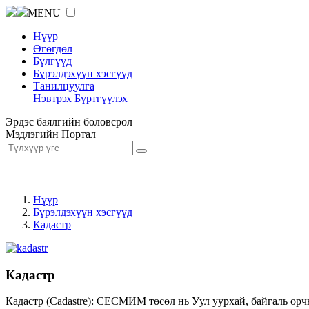
MENU
Нүүр
Өгөгдөл
Бүлгүүд
Бүрэлдэхүүн хэсгүүд
Танилцуулга
Нэвтрэх
Бүртгүүлэх
Эрдэс баялгийн боловсрол
Мэдлэгийн Портал
Нүүр
Бүрэлдэхүүн хэсгүүд
Кадастр
Кадастр
Кадастр (Cadastre): СЕСМИМ төсөл нь Уул уурхай, байгаль орч