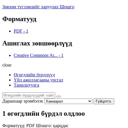
Зөвхөн түгээмлийг харуулах Шошго
Форматууд
PDF
-
1
Ашиглах зөвшөөрлүүд
Creative Commons At...
-
1
close
Өгөгдлийн бүрдлүүд
Үйл ажиллагааны урсгал
Танилцуулга
Дараахаар эрэмбэлэх
Гүйцэтгэ.
1 өгөгдлийн бүрдэл олдлоо
Форматууд:
PDF
Шошго:
царцдас