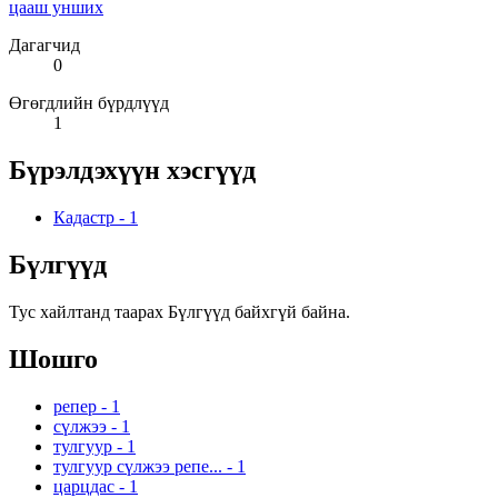
цааш унших
Дагагчид
0
Өгөгдлийн бүрдлүүд
1
Бүрэлдэхүүн хэсгүүд
Кадастр
-
1
Бүлгүүд
Тус хайлтанд таарах Бүлгүүд байхгүй байна.
Шошго
репер
-
1
сүлжээ
-
1
тулгуур
-
1
тулгуур сүлжээ репе...
-
1
царцдас
-
1