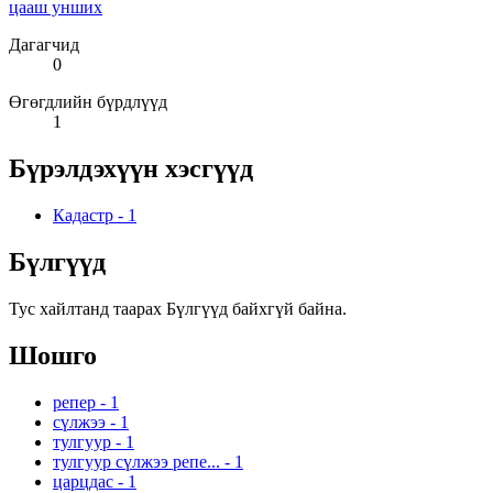
цааш унших
Дагагчид
0
Өгөгдлийн бүрдлүүд
1
Бүрэлдэхүүн хэсгүүд
Кадастр
-
1
Бүлгүүд
Тус хайлтанд таарах Бүлгүүд байхгүй байна.
Шошго
репер
-
1
сүлжээ
-
1
тулгуур
-
1
тулгуур сүлжээ репе...
-
1
царцдас
-
1