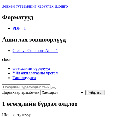
Зөвхөн түгээмлийг харуулах Шошго
Форматууд
PDF
-
1
Ашиглах зөвшөөрлүүд
Creative Commons At...
-
1
close
Өгөгдлийн бүрдлүүд
Үйл ажиллагааны урсгал
Танилцуулга
Дараахаар эрэмбэлэх
Гүйцэтгэ.
1 өгөгдлийн бүрдэл олдлоо
Шошго:
тулгуур