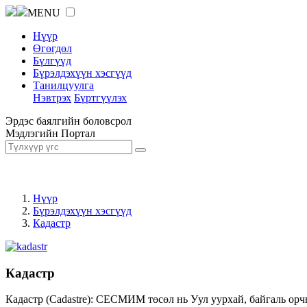
MENU
Нүүр
Өгөгдөл
Бүлгүүд
Бүрэлдэхүүн хэсгүүд
Танилцуулга
Нэвтрэх
Бүртгүүлэх
Эрдэс баялгийн боловсрол
Мэдлэгийн Портал
Нүүр
Бүрэлдэхүүн хэсгүүд
Кадастр
Кадастр
Кадастр (Cadastre): СЕСМИМ төсөл нь Уул уурхай, байгаль орч