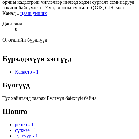
орчны кадастрын чиглэлээр нилээд хэдэн сургалт семинарууд
зохион байгуулсан. Үүнд дроны сургалт, QGIS, GIS, мөн
Канад...
цааш унших
Дагагчид
0
Өгөгдлийн бүрдлүүд
1
Бүрэлдэхүүн хэсгүүд
Кадастр
-
1
Бүлгүүд
Тус хайлтанд таарах Бүлгүүд байхгүй байна.
Шошго
репер
-
1
сүлжээ
-
1
тулгуур
-
1