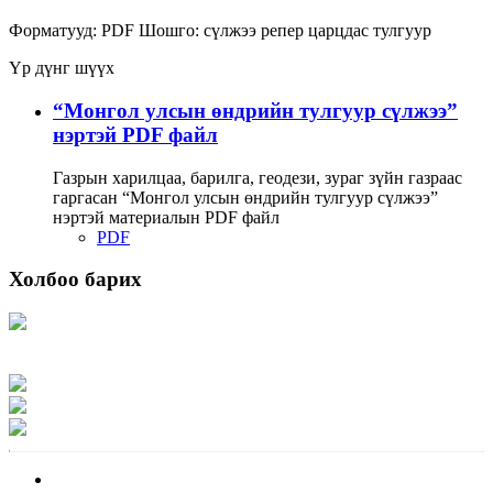
Форматууд:
PDF
Шошго:
сүлжээ
репер
царцдас
тулгуур
Үр дүнг шүүх
“Монгол улсын өндрийн тулгуур сүлжээ”
нэртэй PDF файл
Газрын харилцаа, барилга, геодези, зураг зүйн газраас
гаргасан “Монгол улсын өндрийн тулгуур сүлжээ”
нэртэй материалын PDF файл
PDF
Холбоо барих
Хаяг: Ашигт малтмал, газрын тосны газар, Монгол Улс, Улаанбаатар хот
15170, Чингэлтэй дүүрэг, Барилгачдын талбай-3, Засгийн газрын XII байр,
баруун жигүүр
Факс: 976-11-310370
Вэб админ: 976-51-263915
Цахим шуудан: info@mrpam.gov.mn