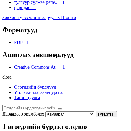
тулгуур сүлжээ репе...
-
1
царцдас
-
1
Зөвхөн түгээмлийг харуулах Шошго
Форматууд
PDF
-
1
Ашиглах зөвшөөрлүүд
Creative Commons At...
-
1
close
Өгөгдлийн бүрдлүүд
Үйл ажиллагааны урсгал
Танилцуулга
Дараахаар эрэмбэлэх
Гүйцэтгэ.
1 өгөгдлийн бүрдэл олдлоо