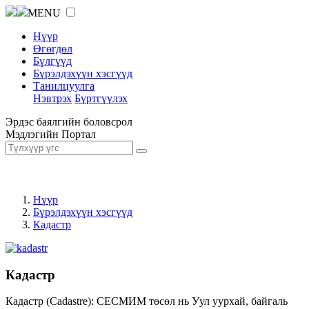
MENU
Нүүр
Өгөгдөл
Бүлгүүд
Бүрэлдэхүүн хэсгүүд
Танилцуулга
Нэвтрэх
Бүртгүүлэх
Эрдэс баялгийн боловсрол
Мэдлэгийн Портал
Нүүр
Бүрэлдэхүүн хэсгүүд
Кадастр
Кадастр
Кадастр (Cadastre): СЕСМИМ төсөл нь Уул уурхай, байгаль