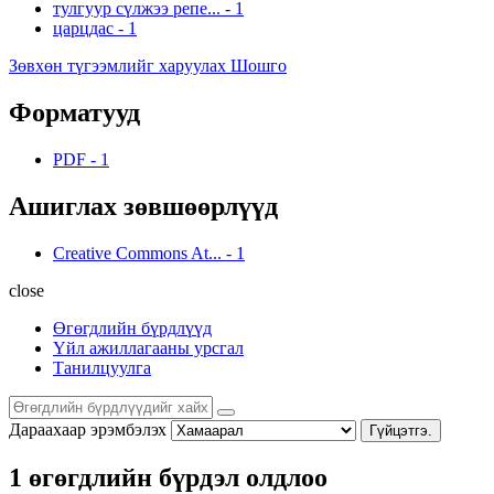
тулгуур сүлжээ репе...
-
1
царцдас
-
1
Зөвхөн түгээмлийг харуулах Шошго
Форматууд
PDF
-
1
Ашиглах зөвшөөрлүүд
Creative Commons At...
-
1
close
Өгөгдлийн бүрдлүүд
Үйл ажиллагааны урсгал
Танилцуулга
Дараахаар эрэмбэлэх
Гүйцэтгэ.
1 өгөгдлийн бүрдэл олдлоо