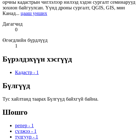
орчны кадастрын чиглэлээр нилээд хэдэн сургалт семинарууд
зохион байгуулсан. Үүнд дроны сургалт, QGIS, GIS, мөн
Канад...
цааш унших
Дагагчид
0
Өгөгдлийн бүрдлүүд
1
Бүрэлдэхүүн хэсгүүд
Кадастр
-
1
Бүлгүүд
Тус хайлтанд таарах Бүлгүүд байхгүй байна.
Шошго
репер
-
1
сүлжээ
-
1
тулгуур
-
1