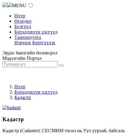
MENU
Нүүр
Өгөгдөл
Бүлгүүд
Бүрэлдэхүүн хэсгүүд
Танилцуулга
Нэвтрэх
Бүртгүүлэх
Эрдэс баялгийн боловсрол
Мэдлэгийн Портал
Нүүр
Бүрэлдэхүүн хэсгүүд
Кадастр
Кадастр
Кадастр (Cadastre): СЕСМИМ төсөл нь Уул уурхай, байгаль