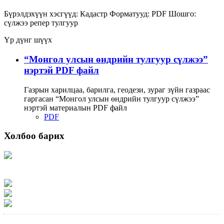
Бүрэлдэхүүн хэсгүүд:
Кадастр
Форматууд:
PDF
Шошго:
сүлжээ
репер
тулгуур
Үр дүнг шүүх
“Монгол улсын өндрийн тулгуур сүлжээ”
нэртэй PDF файл
Газрын харилцаа, барилга, геодези, зураг зүйн газраас
гаргасан “Монгол улсын өндрийн тулгуур сүлжээ”
нэртэй материалын PDF файл
PDF
Холбоо барих
Хаяг: Ашигт малтмал, газрын тосны газар, Монгол Улс, Улаанбаатар хот
15170, Чингэлтэй дүүрэг, Барилгачдын талбай-3, Засгийн газрын XII байр,
баруун жигүүр
Факс: 976-11-310370
Вэб админ: 976-51-263915
Цахим шуудан: info@mrpam.gov.mn