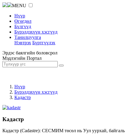
MENU
Нүүр
Өгөгдөл
Бүлгүүд
Бүрэлдэхүүн хэсгүүд
Танилцуулга
Нэвтрэх
Бүртгүүлэх
Эрдэс баялгийн боловсрол
Мэдлэгийн Портал
Нүүр
Бүрэлдэхүүн хэсгүүд
Кадастр
Кадастр
Кадастр (Cadastre): СЕСМИМ төсөл нь Уул уурхай, байгаль