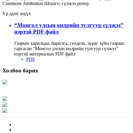
Commons Attribution
Шошго:
сүлжээ
репер
Үр дүнг шүүх
“Монгол улсын өндрийн тулгуур сүлжээ”
нэртэй PDF файл
Газрын харилцаа, барилга, геодези, зураг зүйн газраас
гаргасан “Монгол улсын өндрийн тулгуур сүлжээ”
нэртэй материалын PDF файл
PDF
Холбоо барих
Хаяг: Ашигт малтмал, газрын тосны газар, Монгол Улс, Улаанбаатар хот
15170, Чингэлтэй дүүрэг, Барилгачдын талбай-3, Засгийн газрын XII байр,
баруун жигүүр
Факс: 976-11-310370
Вэб админ: 976-51-263915
Цахим шуудан: info@mrpam.gov.mn