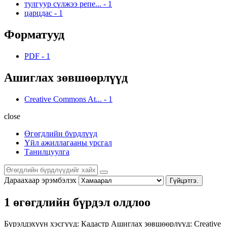
тулгуур сүлжээ репе...
-
1
царцдас
-
1
Форматууд
PDF
-
1
Ашиглах зөвшөөрлүүд
Creative Commons At...
-
1
close
Өгөгдлийн бүрдлүүд
Үйл ажиллагааны урсгал
Танилцуулга
Дараахаар эрэмбэлэх
Гүйцэтгэ.
1 өгөгдлийн бүрдэл олдлоо
Бүрэлдэхүүн хэсгүүд:
Кадастр
Ашиглах зөвшөөрлүүд:
Creative