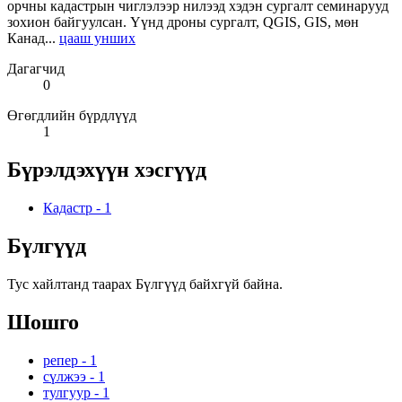
орчны кадастрын чиглэлээр нилээд хэдэн сургалт семинарууд
зохион байгуулсан. Үүнд дроны сургалт, QGIS, GIS, мөн
Канад...
цааш унших
Дагагчид
0
Өгөгдлийн бүрдлүүд
1
Бүрэлдэхүүн хэсгүүд
Кадастр
-
1
Бүлгүүд
Тус хайлтанд таарах Бүлгүүд байхгүй байна.
Шошго
репер
-
1
сүлжээ
-
1
тулгуур
-
1