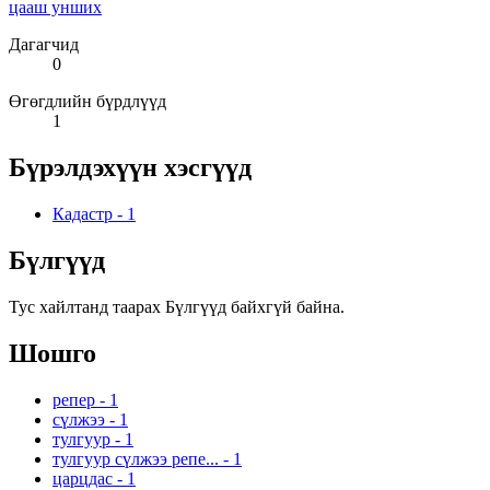
цааш унших
Дагагчид
0
Өгөгдлийн бүрдлүүд
1
Бүрэлдэхүүн хэсгүүд
Кадастр
-
1
Бүлгүүд
Тус хайлтанд таарах Бүлгүүд байхгүй байна.
Шошго
репер
-
1
сүлжээ
-
1
тулгуур
-
1
тулгуур сүлжээ репе...
-
1
царцдас
-
1