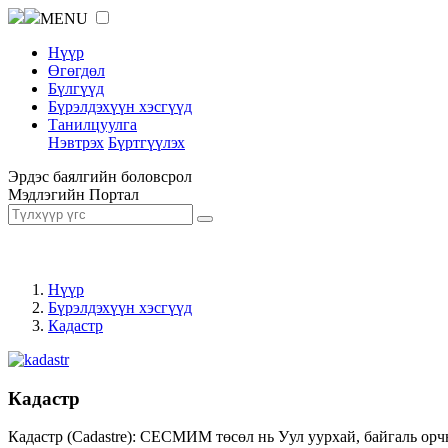
MENU
Нүүр
Өгөгдөл
Бүлгүүд
Бүрэлдэхүүн хэсгүүд
Танилцуулга
Нэвтрэх
Бүртгүүлэх
Эрдэс баялгийн боловсрол
Мэдлэгийн Портал
Нүүр
Бүрэлдэхүүн хэсгүүд
Кадастр
Кадастр
Кадастр (Cadastre): СЕСМИМ төсөл нь Уул уурхай, байгаль орч