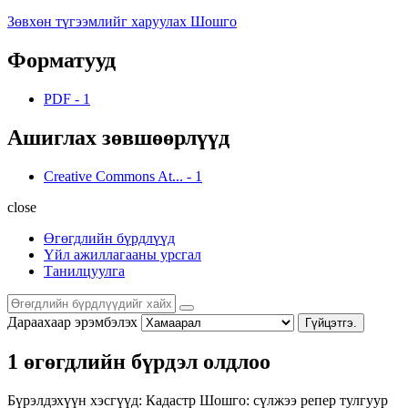
Зөвхөн түгээмлийг харуулах Шошго
Форматууд
PDF
-
1
Ашиглах зөвшөөрлүүд
Creative Commons At...
-
1
close
Өгөгдлийн бүрдлүүд
Үйл ажиллагааны урсгал
Танилцуулга
Дараахаар эрэмбэлэх
Гүйцэтгэ.
1 өгөгдлийн бүрдэл олдлоо
Бүрэлдэхүүн хэсгүүд:
Кадастр
Шошго:
сүлжээ
репер
тулгуур