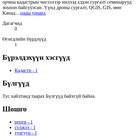
орчны кадастрын чиглэлээр нилээд хэдэн сургалт семинарууд
зохион байгуулсан. Үүнд дроны сургалт, QGIS, GIS, мөн
Канад...
цааш унших
Дагагчид
0
Өгөгдлийн бүрдлүүд
1
Бүрэлдэхүүн хэсгүүд
Кадастр
-
1
Бүлгүүд
Тус хайлтанд таарах Бүлгүүд байхгүй байна.
Шошго
репер
-
1
сүлжээ
-
1
тулгуур
-
1