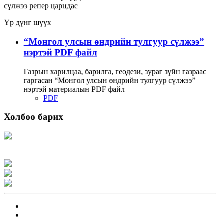
сүлжээ
репер
царцдас
Үр дүнг шүүх
“Монгол улсын өндрийн тулгуур сүлжээ”
нэртэй PDF файл
Газрын харилцаа, барилга, геодези, зураг зүйн газраас
гаргасан “Монгол улсын өндрийн тулгуур сүлжээ”
нэртэй материалын PDF файл
PDF
Холбоо барих
Хаяг: Ашигт малтмал, газрын тосны газар, Монгол Улс, Улаанбаатар хот
15170, Чингэлтэй дүүрэг, Барилгачдын талбай-3, Засгийн газрын XII байр,
баруун жигүүр
Факс: 976-11-310370
Вэб админ: 976-51-263915
Цахим шуудан: info@mrpam.gov.mn