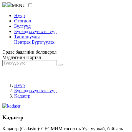
MENU
Нүүр
Өгөгдөл
Бүлгүүд
Бүрэлдэхүүн хэсгүүд
Танилцуулга
Нэвтрэх
Бүртгүүлэх
Эрдэс баялгийн боловсрол
Мэдлэгийн Портал
Нүүр
Бүрэлдэхүүн хэсгүүд
Кадастр
Кадастр
Кадастр (Cadastre): СЕСМИМ төсөл нь Уул уурхай, байгаль