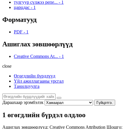
тулгуур сүлжээ репе...
-
1
царцдас
-
1
Форматууд
PDF
-
1
Ашиглах зөвшөөрлүүд
Creative Commons At...
-
1
close
Өгөгдлийн бүрдлүүд
Үйл ажиллагааны урсгал
Танилцуулга
Дараахаар эрэмбэлэх
Гүйцэтгэ.
1 өгөгдлийн бүрдэл олдлоо
Ашиглах зөвшөөрлүүд:
Creative Commons Attribution
Шошго: