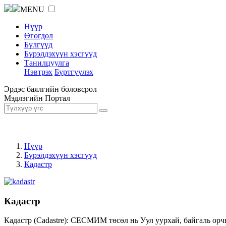
MENU
Нүүр
Өгөгдөл
Бүлгүүд
Бүрэлдэхүүн хэсгүүд
Танилцуулга
Нэвтрэх
Бүртгүүлэх
Эрдэс баялгийн боловсрол
Мэдлэгийн Портал
Нүүр
Бүрэлдэхүүн хэсгүүд
Кадастр
Кадастр
Кадастр (Cadastre): СЕСМИМ төсөл нь Уул уурхай, байгаль орч