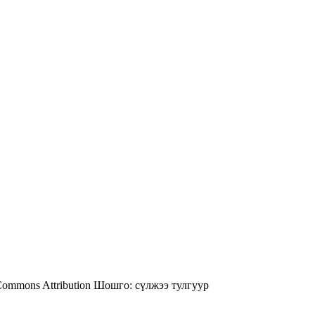
Commons Attribution
Шошго:
сүлжээ
тулгуур