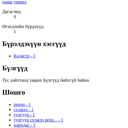
цааш унших
Дагагчид
0
Өгөгдлийн бүрдлүүд
1
Бүрэлдэхүүн хэсгүүд
Кадастр
-
1
Бүлгүүд
Тус хайлтанд таарах Бүлгүүд байхгүй байна.
Шошго
репер
-
1
сүлжээ
-
1
тулгуур
-
1
тулгуур сүлжээ репе...
-
1
царцдас
-
1