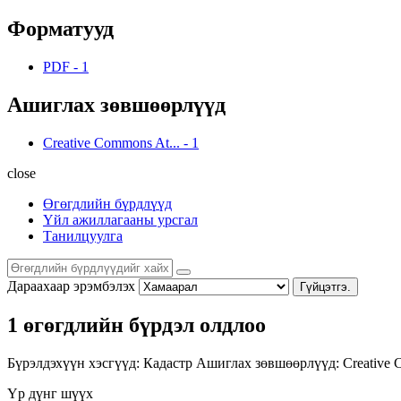
Форматууд
PDF
-
1
Ашиглах зөвшөөрлүүд
Creative Commons At...
-
1
close
Өгөгдлийн бүрдлүүд
Үйл ажиллагааны урсгал
Танилцуулга
Дараахаар эрэмбэлэх
Гүйцэтгэ.
1 өгөгдлийн бүрдэл олдлоо
Бүрэлдэхүүн хэсгүүд:
Кадастр
Ашиглах зөвшөөрлүүд:
Creative 
Үр дүнг шүүх