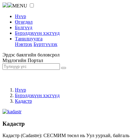
MENU
Нүүр
Өгөгдөл
Бүлгүүд
Бүрэлдэхүүн хэсгүүд
Танилцуулга
Нэвтрэх
Бүртгүүлэх
Эрдэс баялгийн боловсрол
Мэдлэгийн Портал
Нүүр
Бүрэлдэхүүн хэсгүүд
Кадастр
Кадастр
Кадастр (Cadastre): СЕСМИМ төсөл нь Уул уурхай, байгаль