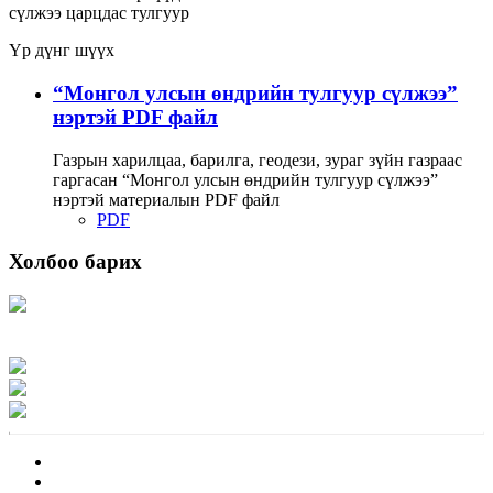
сүлжээ
царцдас
тулгуур
Үр дүнг шүүх
“Монгол улсын өндрийн тулгуур сүлжээ”
нэртэй PDF файл
Газрын харилцаа, барилга, геодези, зураг зүйн газраас
гаргасан “Монгол улсын өндрийн тулгуур сүлжээ”
нэртэй материалын PDF файл
PDF
Холбоо барих
Хаяг: Ашигт малтмал, газрын тосны газар, Монгол Улс, Улаанбаатар хот
15170, Чингэлтэй дүүрэг, Барилгачдын талбай-3, Засгийн газрын XII байр,
баруун жигүүр
Факс: 976-11-310370
Вэб админ: 976-51-263915
Цахим шуудан: info@mrpam.gov.mn