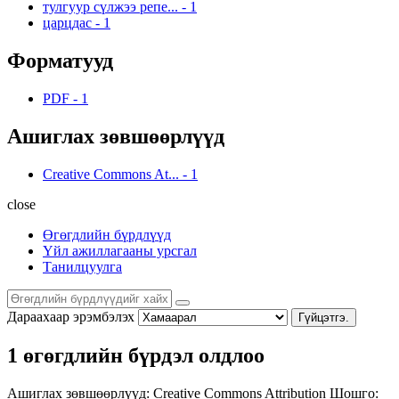
тулгуур сүлжээ репе...
-
1
царцдас
-
1
Форматууд
PDF
-
1
Ашиглах зөвшөөрлүүд
Creative Commons At...
-
1
close
Өгөгдлийн бүрдлүүд
Үйл ажиллагааны урсгал
Танилцуулга
Дараахаар эрэмбэлэх
Гүйцэтгэ.
1 өгөгдлийн бүрдэл олдлоо
Ашиглах зөвшөөрлүүд:
Creative Commons Attribution
Шошго: