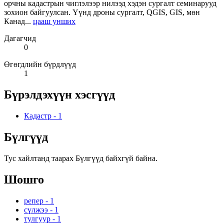
орчны кадастрын чиглэлээр нилээд хэдэн сургалт семинарууд
зохион байгуулсан. Үүнд дроны сургалт, QGIS, GIS, мөн
Канад...
цааш унших
Дагагчид
0
Өгөгдлийн бүрдлүүд
1
Бүрэлдэхүүн хэсгүүд
Кадастр
-
1
Бүлгүүд
Тус хайлтанд таарах Бүлгүүд байхгүй байна.
Шошго
репер
-
1
сүлжээ
-
1
тулгуур
-
1