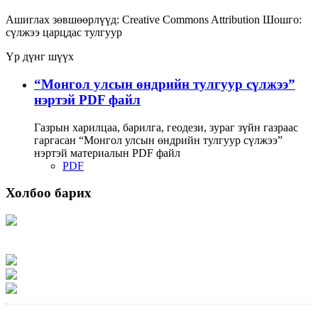
Ашиглах зөвшөөрлүүд:
Creative Commons Attribution
Шошго:
сүлжээ
царцдас
тулгуур
Үр дүнг шүүх
“Монгол улсын өндрийн тулгуур сүлжээ”
нэртэй PDF файл
Газрын харилцаа, барилга, геодези, зураг зүйн газраас
гаргасан “Монгол улсын өндрийн тулгуур сүлжээ”
нэртэй материалын PDF файл
PDF
Холбоо барих
Хаяг: Ашигт малтмал, газрын тосны газар, Монгол Улс, Улаанбаатар хот
15170, Чингэлтэй дүүрэг, Барилгачдын талбай-3, Засгийн газрын XII байр,
баруун жигүүр
Факс: 976-11-310370
Вэб админ: 976-51-263915
Цахим шуудан: info@mrpam.gov.mn