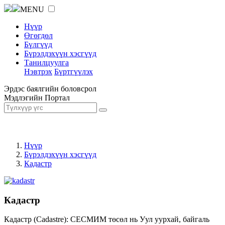
MENU
Нүүр
Өгөгдөл
Бүлгүүд
Бүрэлдэхүүн хэсгүүд
Танилцуулга
Нэвтрэх
Бүртгүүлэх
Эрдэс баялгийн боловсрол
Мэдлэгийн Портал
Нүүр
Бүрэлдэхүүн хэсгүүд
Кадастр
Кадастр
Кадастр (Cadastre): СЕСМИМ төсөл нь Уул уурхай, байгаль