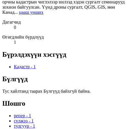
орчны кадастрын чиглэлээр нилээд хэдэн сургалт семинарууд
зохион байгуулсан. Үүнд дроны сургалт, QGIS, GIS, мөн
Канад...
цааш унших
Дагагчид
0
Өгөгдлийн бүрдлүүд
1
Бүрэлдэхүүн хэсгүүд
Кадастр
-
1
Бүлгүүд
Тус хайлтанд таарах Бүлгүүд байхгүй байна.
Шошго
репер
-
1
сүлжээ
-
1
тулгуур
-
1