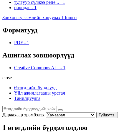
тулгуур сүлжээ репе...
-
1
царцдас
-
1
Зөвхөн түгээмлийг харуулах Шошго
Форматууд
PDF
-
1
Ашиглах зөвшөөрлүүд
Creative Commons At...
-
1
close
Өгөгдлийн бүрдлүүд
Үйл ажиллагааны урсгал
Танилцуулга
Дараахаар эрэмбэлэх
Гүйцэтгэ.
1 өгөгдлийн бүрдэл олдлоо