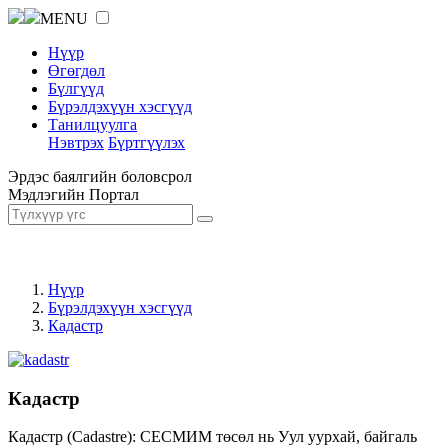
MENU
Нүүр
Өгөгдөл
Бүлгүүд
Бүрэлдэхүүн хэсгүүд
Танилцуулга
Нэвтрэх
Бүртгүүлэх
Эрдэс баялгийн боловсрол
Мэдлэгийн Портал
Нүүр
Бүрэлдэхүүн хэсгүүд
Кадастр
Кадастр
Кадастр (Cadastre): СЕСМИМ төсөл нь Уул уурхай, байгаль