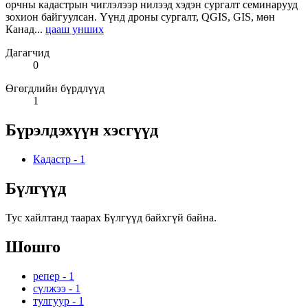
орчны кадастрын чиглэлээр нилээд хэдэн сургалт семинарууд
зохион байгуулсан. Үүнд дроны сургалт, QGIS, GIS, мөн
Канад...
цааш унших
Дагагчид
0
Өгөгдлийн бүрдлүүд
1
Бүрэлдэхүүн хэсгүүд
Кадастр
-
1
Бүлгүүд
Тус хайлтанд таарах Бүлгүүд байхгүй байна.
Шошго
репер
-
1
сүлжээ
-
1
тулгуур
-
1