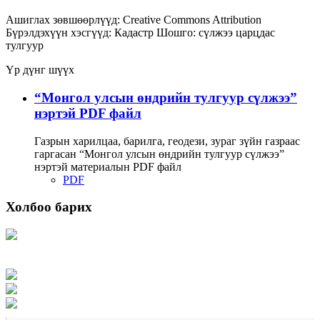
Ашиглах зөвшөөрлүүд:
Creative Commons Attribution
Бүрэлдэхүүн хэсгүүд:
Кадастр
Шошго:
сүлжээ
царцдас
тулгуур
Үр дүнг шүүх
“Монгол улсын өндрийн тулгуур сүлжээ”
нэртэй PDF файл
Газрын харилцаа, барилга, геодези, зураг зүйн газраас
гаргасан “Монгол улсын өндрийн тулгуур сүлжээ”
нэртэй материалын PDF файл
PDF
Холбоо барих
Хаяг: Ашигт малтмал, газрын тосны газар, Монгол Улс, Улаанбаатар хот
15170, Чингэлтэй дүүрэг, Барилгачдын талбай-3, Засгийн газрын XII байр,
баруун жигүүр
Факс: 976-11-310370
Вэб админ: 976-51-263915
Цахим шуудан: info@mrpam.gov.mn