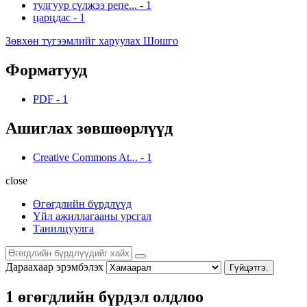
тулгуур сүлжээ репе...
-
1
царцдас
-
1
Зөвхөн түгээмлийг харуулах Шошго
Форматууд
PDF
-
1
Ашиглах зөвшөөрлүүд
Creative Commons At...
-
1
close
Өгөгдлийн бүрдлүүд
Үйл ажиллагааны урсгал
Танилцуулга
Дараахаар эрэмбэлэх
Гүйцэтгэ.
1 өгөгдлийн бүрдэл олдлоо